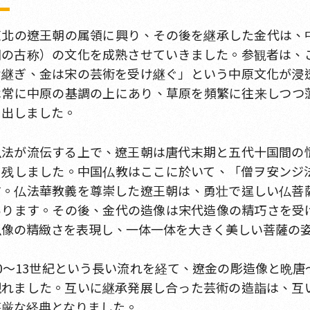
東北の遼王朝の属領に興り、その後を継承した金代は、
国の古称）の文化を成熟させていきました。参観者は、
け継ぎ、金は宋の芸術を受け継ぐ」という中原文化が浸
は常に中原の基調の上にあり、草原を頻繁に往来しつつ
り出しました。
仏法が流伝する上で、遼王朝は唐代末期と五代十国間の
を残しました。中国仏教はここに於いて、「僧ヲ安ンジ
す。仏法華教義を尊崇した遼王朝は、勇壮で逞しい仏菩
あります。その後、金代の造像は宋代造像の精巧さを受
仏像の精緻さを表現し、一体一体を大きく美しい菩薩の
10～13世紀という長い流れを経て、遼金の彫造像と晩
現れました。互いに継承発展し合った芸術の造詣は、互
荘厳な経典となりました。