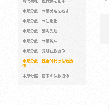
時代書魂－歴代書法拓本
木彫分館：木華美名を残す
木彫分館：木法造化
木彫分館：漆彩光陰
木彫分館：木華乾坤
木彫分館：元明仏教造像
木彫分館：遼金時代の仏教造
像
木彫分館：唐宋の仏教造像