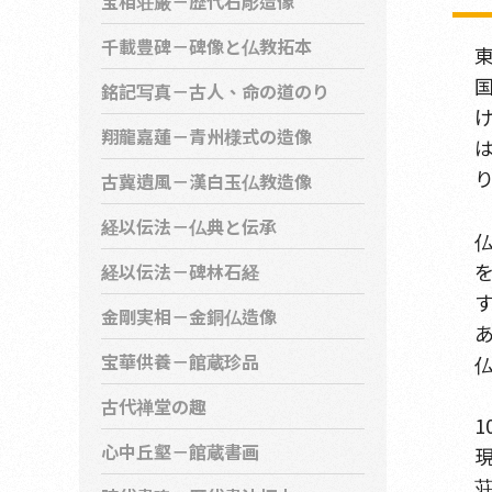
宝相荘厳－歴代石彫造像
千載豊碑－碑像と仏教拓本
銘記写真－古人、命の道のり
翔龍嘉蓮－青州様式の造像
古冀遺風－漢白玉仏教造像
経以伝法－仏典と伝承
経以伝法－碑林石経
金剛実相－金銅仏造像
宝華供養－館蔵珍品
古代禅堂の趣
心中丘壑－館蔵書画