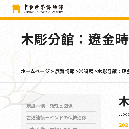
クッキー利用の管理について
木彫分館：遼金時
ホームページ
展覧情報
常設展
木彫分館：遼
釈迦本懐－教理と図像
Wood 
古道遺韻－インドの仏教造像
20