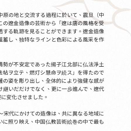
中原の地と交流する過程に於いて、震旦（中
この遼金造像の芸術から「遼は唐の風格を受
透する軌跡を見ることができます。遼金造像
薀蓄し、独特なラインと色彩による風采を作
情勢が不安定であった揚子江北部に仏法淨土
法帖ヲ立テ、燃灯シ慧命ヲ続ス」を得たので
薩の姿を彫り出し、全体的により強健な感が
け継いだだけでなく、更に一歩進んで、遼代
姿に変化させました。
唐～宋代にかけての造像は、共に異なる地域に
いに照り映え、中国仏教芸術絵巻の中で最も