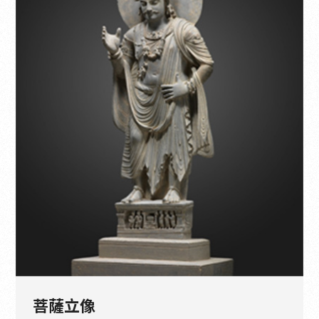
木彫分館：木法造化
木彫分館：漆彩光陰
木彫分館：木華乾坤
木彫分館：元明仏教造像
木彫分館：遼金時代の仏教造像
木彫分館：唐宋の仏教造像
菩薩立像