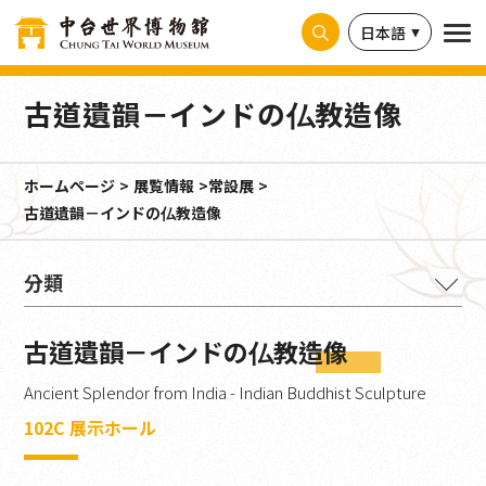
クッキー利用の管理について
日本語
古道遺韻－インドの仏教造像
ホームページ
展覧情報
常設展
古道遺韻－インドの仏教造像
釈迦本懐－教理と図像
古道遺韻－インドの仏教造像
古道遺韻－インドの仏教造像
Ancient Splendor from India - Indian Buddhist Sculpture
宝相荘厳－歴代石彫造像
102C 展示ホール
千載豊碑－碑像と仏教拓本