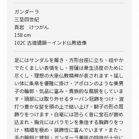
ガンダーラ
三至四世紀
頁岩 けつがん
158 cm
102C 古道遺韻－インド仏教造像
足にはサンダルを履き、方形台座に立ち、穏やか
でたくましい表情をし、菩薩は衆生済度のために
尽くし、理想の大乗仏教精神が表されます。逞し
い体に条帛を優雅に掛け、アポロンのような美男
子の輪郭、気品に富み、貴族的な風貌をしていま
す。頭部には取り外せるターバン冠飾をつけ、波
打つ豊かな髪を頭の上で結い上げ、獅子の形の耳
飾りをつけます。白毫には恐らく昔に宝石が嵌め
込まれ、胸元にはバラモンを象徴する胸飾りをつ
け、精細を極め、装飾性に富んでいます。また、
手の腕釧と臂釧、ガンダーラ美術の特徴が十分に