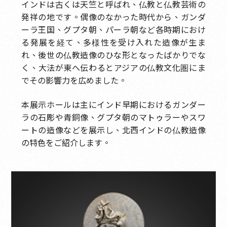
インドは古くは天竺と呼ばれ、仏教と仏教芸術の
銘記写真－古人、命の道のり
発祥の地です。偶像のなかった時代から、ガンダ
ーラ王国、グプタ朝、パーラ朝など各時期におけ
翔龍嘉蓮－青州様式の造像
る発展を経て、多様性を受け入れた造像が生ま
古冀遺風－漢白玉仏教造像
れ、後世の仏教造像のひな形となったばかりでな
く、大法が東へ伝わるとアジアの仏教文化圏にま
経以伝法－仏典と伝承
でその影響力を広めました。
経以伝法－碑林石経
本展示ホールは主にインド早期におけるガンダー
金剛実相－金銅仏造像
ラの石彫や青銅像、グプタ朝のマトゥラーやスワ
ートの造像などを展示し、北西インドの仏教造像
宝華供養－館蔵珍品
の特色をご紹介します。
古代禅堂の趣
心中丘壑－館蔵書画
時代書魂－歴代書法拓本
木彫分館：木華美名を残す