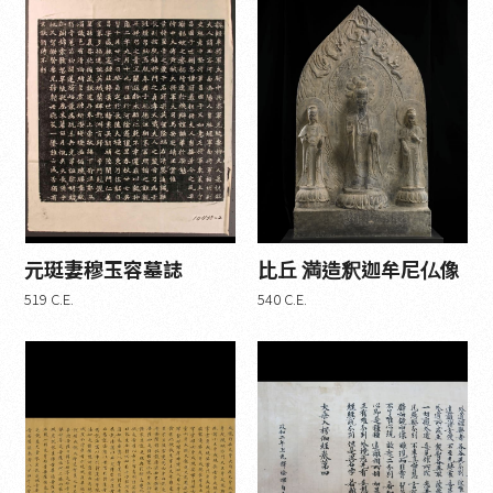
元珽妻穆玉容墓誌
比丘 満造釈迦牟尼仏像
519 C.E.
540 C.E.