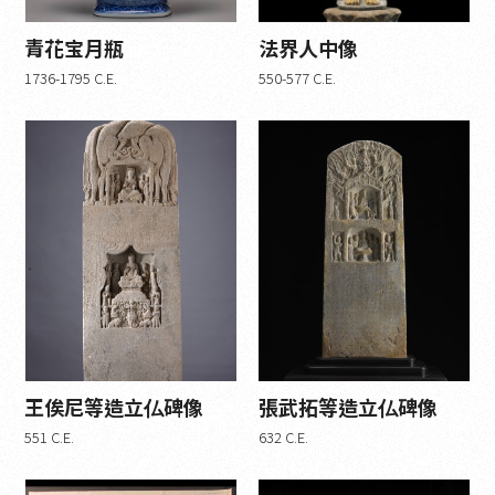
青花宝月瓶
法界人中像
1736-1795 C.E.
550-577 C.E.
王俟尼等造立仏碑像
張武拓等造立仏碑像
551 C.E.
632 C.E.