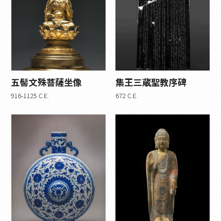
五髻文殊菩薩坐像
集王三蔵聖教序碑
916-1125 C.E.
672 C.E.