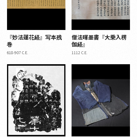
『妙法蓮花経』写本残
僧法暉墨書『大乗入楞
巻
伽経』
618-907 C.E.
1112 C.E.