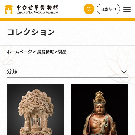
クッキー利用の管理について
日本語
コレクション
ホームページ
展覧情報
製品
材料
紙のインク書き (1)
石灰岩 (3)
頁岩 (1)
インクのついた黄色い紙 (1)
布 (1)