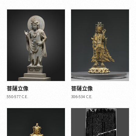
宋代 (1)
曹魏 (1)
後漢時代 (1)
遼朝 (0)
14世紀から17世紀 (0)
中華民国 (0)
ガンダーラ (1)
北魏 (2)
北斉 (3)
唐代 (4)
菩薩立像
菩薩立像
遼朝 (2)
550-577 C.E.
386-534 C.E.
晋王朝 (1)
明朝 (0)
清朝 (2)