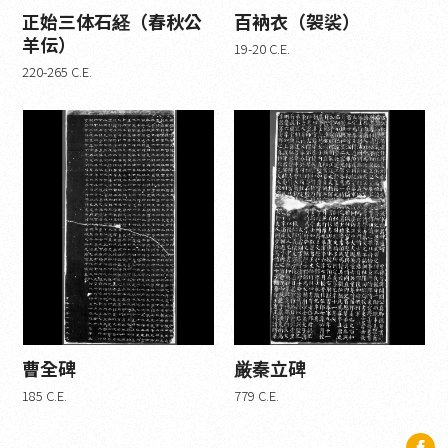
正始三体石経（春秋公
百衲衣（袈裟）
羊伝）
19-20 C.E.
220-265 C.E.
曹全碑
厳秦立碑
185 C.E.
779 C.E.