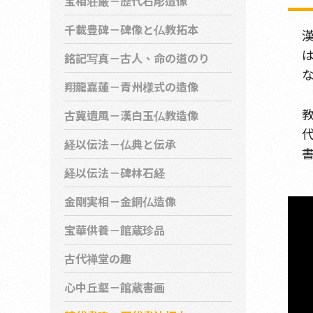
宝相荘厳－歴代石彫造像
千載豊碑－碑像と仏教拓本
銘記写真－古人、命の道のり
翔龍嘉蓮－青州様式の造像
古冀遺風－漢白玉仏教造像
経以伝法－仏典と伝承
経以伝法－碑林石経
金剛実相－金銅仏造像
宝華供養－館蔵珍品
古代禅堂の趣
心中丘壑－館蔵書画