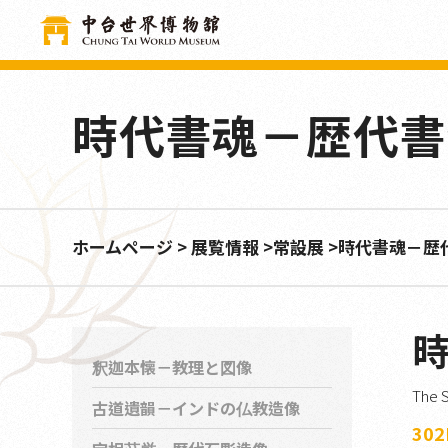
クッキー利用の管理について
時代書魂－歴代書
ホームページ
展覧情報
常設展
時代書魂－歴
釈迦本懐－教理と図像
The S
古道遺韻－インドの仏教造像
30