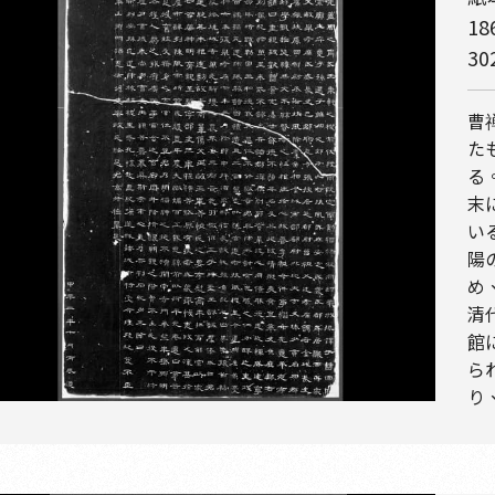
18
3
曹
た
る
末
い
陽
め
清
館
ら
り