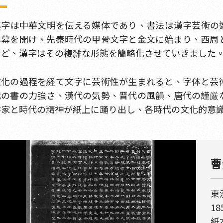
漢字は中華文明を伝える媒体であり、書法は漢字芸術の
は幕を開け、先秦時代の甲骨文字と金文に始まり、西周
など、漢字はその複雑な形態を簡略化させていきました
教化の過程を経て文字に芸術性が生まれると、字体と芸
代の書の力強さ、漢代の気勢、晋代の風韻、唐代の謹厳
書家と時代の精神が紙上に踊り出し、各時代の文化的意
曹
東
185
紙