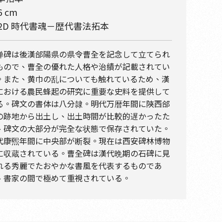
6 cm
02D 時代書魂－歴代書法拓本
禅碑は後漢郃陽県の県令曹全を記念して立てられ
もので、曹全の優れた人格や治績が記載されてい
。また、黄巾の乱についても触れているため、漢
における農民蜂起の研究に重要な史料を提供して
る。碑文の書体は八分隷。明代万暦年間に陝西郃
の跡地から出土し、出土時間が比較的遅かったた
、碑文の大部分が完全な状態で保存されていた。
代康煕年間に中央部が断裂。現在は西安碑林博物
に収蔵されている。曹全碑は漢代晩期の石碑に見
れる秀麗でたおやかな書風を代表するものであ
、書家の間で極めて重視されている。