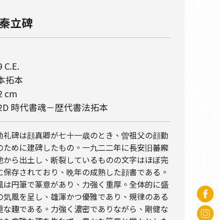
秦立碑
 C.E.
本拓本
2 cm
02D 時代書魂－歴代書法拓本
勤礼碑は顔真卿が七十一歳のとき、曽祖父の顔勤
のために建碑したもの。一九二二年に長安旧蕃廨
地から出土し、断裂しているものの文字はほぼ完
に保存されており、晩年の成熟した顔書である。
風は円筆で篆意があり、力強く重厚。全体的に盛
の気風を呈し、雄渾かつ優雅であり、規律のある
重な趣である。力強く濃密でありながら、剛健な