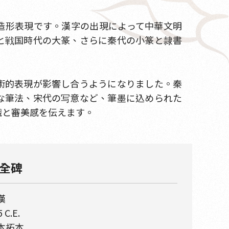
造形表現です。漢字の出現によって中華文明
と戦国時代の大篆、さらに秦代の小篆と隷書
。
術的表現が影響し合うようになりました。秦
な筆法、宋代の写意など、筆墨に込められた
識と審美感を伝えます。
全碑
漢
 C.E.
本拓本