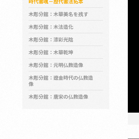
時代書魂－歴代書法拓本
木彫分館：木華美名を残す
木彫分館：木法造化
木彫分館：漆彩光陰
木彫分館：木華乾坤
木彫分館：元明仏教造像
木彫分館：遼金時代の仏教造
像
木彫分館：唐宋の仏教造像