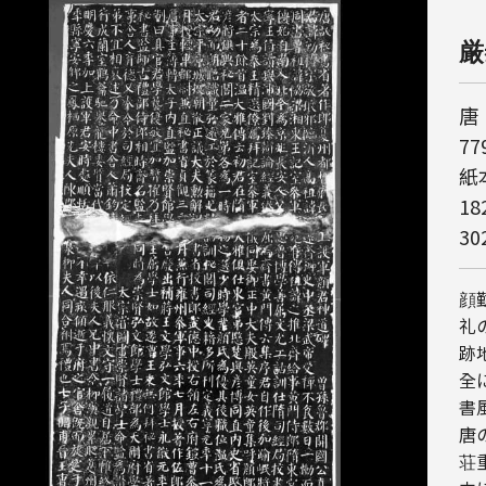
厳
唐
779
紙
18
3
顔
礼
跡
全
書
唐
荘