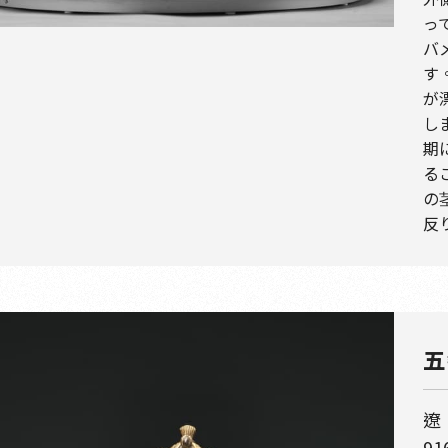
っ
バ
す
が
し
期
る
の
反
五
遼
91