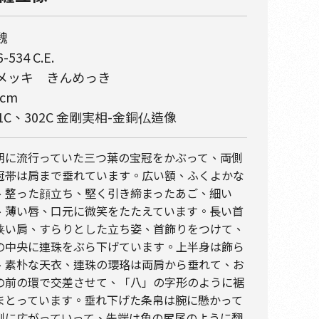
魏
-534 C.E.
メッキ きんめっき
 cm
01C、302C 金剛実相-金銅仏造像
朝に流行っていた三つ葉の宝冠をかぶって、両側
冠帯は肩まで垂れています。広い額、ふくよかな
、整った顔立ち、堅く引き締まったあご、細い
、薄い唇、口元に微笑をたたえています。長い首
狭い肩、すらりとした立ち姿、首飾りをつけて、
の中央に連珠をぶら下げています。上半身は飾ら
、素朴な天衣、連珠の瓔珞は両肩から垂れて、お
の前の環で交差させて、「八」の字形のように裾
まとっています。垂れ下げた条帛は腕に懸かって
側に広がっていって、先端は魚の尻尾のように翻