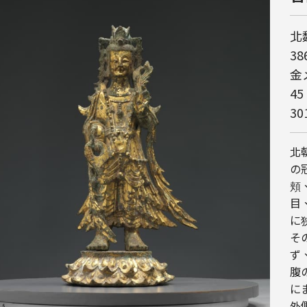
北
386
金
45
3
北
の
頬
目
に
そ
ず
腹
に
外