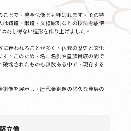
のことで、鎏金仏像とも呼ばれます。その特
人は鋳造、鍛造、文様彫刻などの技法を駆使
では為し得ない造形を作り上げました。
教に伴われることが多く、仏教の歴史と文化
ます。このため、名山名刹や皇族貴族の間で
。破壊されたものも無数ある中で、現存する
金銅像を展示し、歴代金銅像の悠久な発展の
薩立像