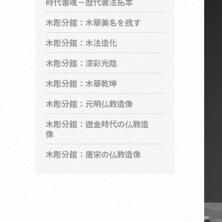
時代書魂－歴代書法拓本
木彫分館：木華美名を残す
木彫分館：木法造化
木彫分館：漆彩光陰
木彫分館：木華乾坤
木彫分館：元明仏教造像
木彫分館：遼金時代の仏教造
像
木彫分館：唐宋の仏教造像