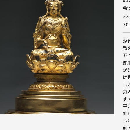
金
22
3
遼
教
五
如
が
は
し
気
す
平
伸
つ
前