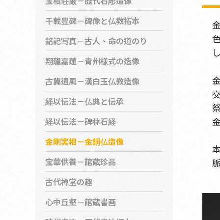
宝相荘厳－歴代石彫造像
千載豊碑－碑像と仏教拓本
銘記写真－古人、命の道のり
翔龍嘉蓮－青州様式の造像
古冀遺風－漢白玉仏教造像
経以伝法－仏典と伝承
経以伝法－碑林石経
金剛実相－金銅仏造像
宝華供養－館蔵珍品
古代禅堂の趣
心中丘壑－館蔵書画