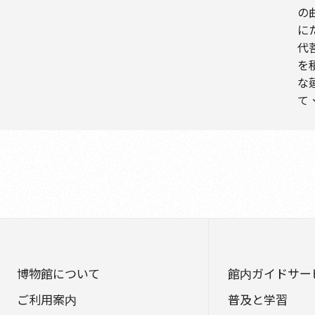
の
に
代
を
な
て
博物館について
館内ガイドサー
ご利用案内
普及と学習