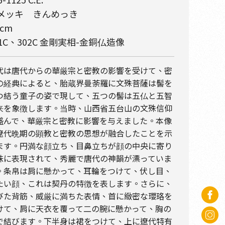
メッキ きんめっき
 cm
01C、302C 金剛実相-金銅仏造像
代は唐代からの華厳宗と密教の影響を受けて、密
の経典によると、胎蔵界曼荼羅に文殊菩薩は髻を
つ結う童子の姿で現して、五つの髻は五仏と五智
来を象徴します。当時、山西省五台山の文殊信仰
盛んで、華厳宗と密教に影響を与えました。本像
遼代晩期の顕教と密教の思想が融合したことを示
ます。円満な顔立ち、目鼻立ちが顔の中央に寄り
味に表現されて、秀麗で唐代の神韻が漂っていま
。条帛は肩に懸かって、耳輪をつけて、伏し目、
たい顔、これは契丹の特徴を表します。さらに、
びた背筋、威厳に満ちた表情、首に緻密な瓔珞を
けて、肩に天衣を覆って二の腕に懸かって、胸の
で結びます。下半身は裙をつけて、上に遼代特有