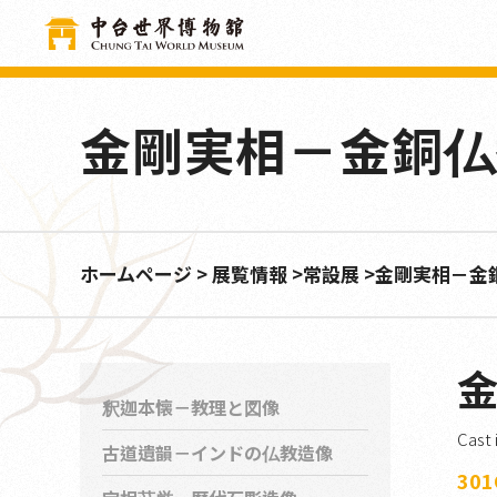
クッキー利用の管理について
金剛実相－金銅仏
ホームページ
展覧情報
常設展
金剛実相－金
釈迦本懐－教理と図像
Cast 
古道遺韻－インドの仏教造像
30