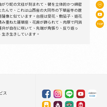
曲がり蛇の文様が刻まれて、襞を立体的かつ綿密
たたんで、これは山西省の大同市の下華厳寺の遼
菩薩像と似ています。台座は受花、敷茄子、返花
積み重ねた蓮華座、花房が飾られて、肉厚で円満
TOP
蓮弁が自在に咲いて、先端が角張り、反り返っ
、生き生きしています。
ビス