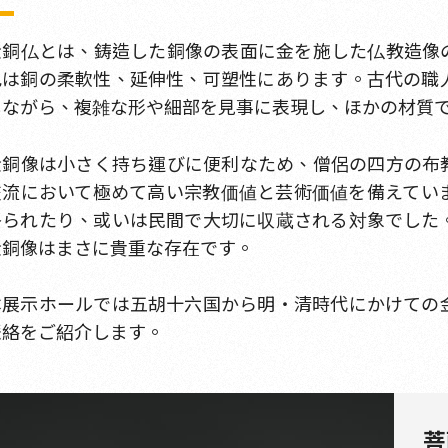
金銅仏とは、鋳造した銅像の表面に金を施した仏教造像
色は銅の柔軟性、延伸性、可塑性にあります。古代の職
しながら、複雑な形や細部を見事に表現し、ほかの材質
金銅像は小さく持ち運びに便利なため、僧侶の四方の布
交流において極めて高い宗教価値と芸術価値を備えてい
祭られたり、或いは民間で大切に収蔵される対象でした
金銅像はまさに貴重な存在です。
本展示ホールでは五胡十六国から明・清時代にかけての
脈絡をご紹介します。
菩