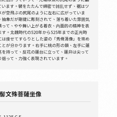
ています。襞をたたんで綿密で雑乱せず、裾はツ
メが空飛ぶの尻尾のように左右に広がっていま
。抽象だが剛健に彫刻されて、落ち着いた雰囲気
漂って、やや舞い上がる着衣、内面的の精神を表
ます。北魏時代の520年から525年までの正光時
には痩せてすらりとした姿の「秀骨清像」を崇め
ことが分かります。右手に桃の形の鎖、左手に蓮
茎を持って、反花の蓮台に立って、蓮弁は尖って
り返って、力強く表現されています。
髻文殊菩薩坐像
6-1125 C.E.