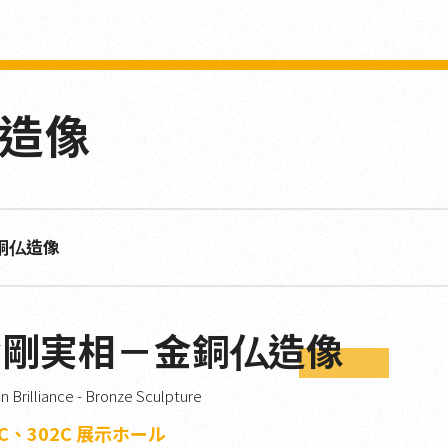
造像
銅仏造像
金剛実相－金銅仏造像
in Brilliance - Bronze Sculpture
1C、302C 展示ホール