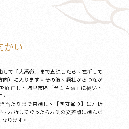
向かい
由して「大禹嶺」まで直進したら、左折して
方向）に入ります。その後、霧社からつなが
を経由し、埔里市區「台１４線」に従い、
す。
き当たりまで直進し、【西安通り】に左折
い、左折して登ったら左側の交差点に進んだ
になります。