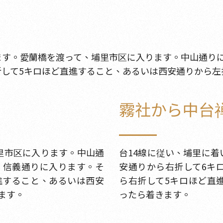
す。愛蘭橋を渡って、埔里市区に入ります。中山通りに従
して5キロほど直進すること、あるいは西安通りから左
霧社から中台
里市区に入ります。中山通
台14線に従い、埔里に
し、信義通りに入ります。そ
安通りから右折して6キ
進すること、あるいは西安
ら右折して5キロほど直
ます。
ったら着きます。