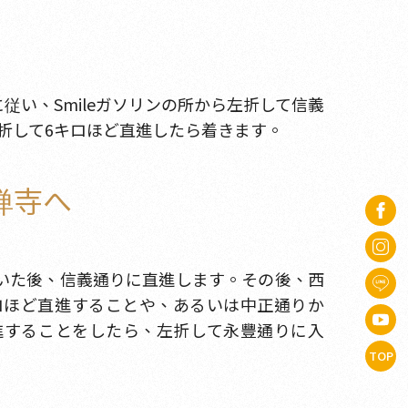
い、Smileガソリンの所から左折して信義
折して6キロほど直進したら着きます。
禅寺へ
着いた後、信義通りに直進します。その後、西
ロほど直進することや、あるいは中正通りか
進することをしたら、左折して永豐通りに入
TOP