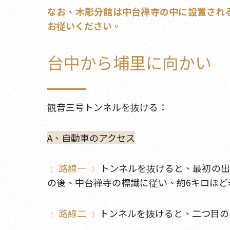
なお、木彫分館は中台禅寺の中に設置され
お従いください。
台中から埔里に向かい
観音三号トンネルを抜ける：
A、自動車のアクセス
﹝ 路線一 ﹞
トンネルを抜けると、最初の出
の後、中台禅寺の標識に従い、約6キロほど
﹝ 路線二 ﹞
トンネルを抜けると、二つ目の