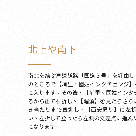
北上や南下
南北を結ぶ高速道路「国道３号」を経由し、
のところで【埔里、國姓インタチェンジ】
に入ります。その後、【埔里、國姓インタチ
ろから出て右折し、【湄溪】を見たらさら
き当たりまで直進し、【西安通り】に左
い、左折して登ったら左側の交差点に進ん
になります。