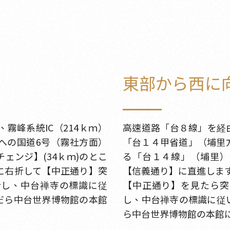
東部から西に
霧峰系統IC（214ｋｍ）
高速道路「台８線」を経
への国道6号（霧社方面）
「台１４甲省道」（埔里
ェンジ】(34ｋｍ)のとこ
る「台１４線」（埔里）
に右折して【中正通り】突
【信義通り】に直進しま
折し、中台禅寺の標識に従
【中正通り】を見たら突
だら中台世界博物館の本館
し、中台禅寺の標識に従
ら中台世界博物館の本館