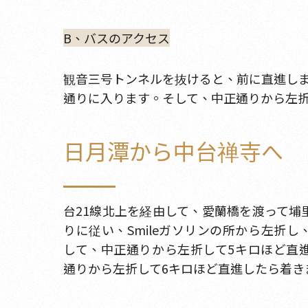
B、バスのアクセス
観音三号トンネルを抜けると、前に直進しま
通りに入ります。そして、中正通りから左折
日月潭から中台禅寺へ
台21線北上を経由して、愛蘭橋を渡って埔
りに従い、Smileガソリンの所から左折
して、中正通りから左折して5キロほど直
通りから左折して6キロほど直進したら着き