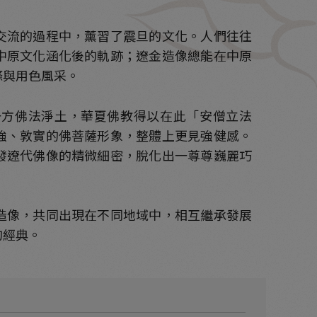
交流的過程中，薰習了震旦的文化。人們往往
中原文化涵化後的軌跡；遼金造像總能在中原
條與用色風采。
一方佛法淨土，華夏佛教得以在此「安僧立法
強、敦實的佛菩薩形象，整體上更見強健感。
發遼代佛像的精微細密，脫化出一尊尊巍麗巧
造像，共同出現在不同地域中，相互繼承發展
的經典。