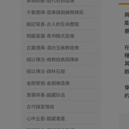
寶相莊嚴-歷代石刻造像
千載豐碑-造像碑與佛教碑拓
銘記寫真-古人的生命歷程
翔龍嘉蓮-青州模式造像
古冀遺風-漢白玉佛教造像
經以傳法-佛教經典與傳承
經以傳法-碑林石經
金剛實相-金銅佛造像
寶華供養-館藏珍品
古代禪堂情境
心中丘壑-館藏書畫