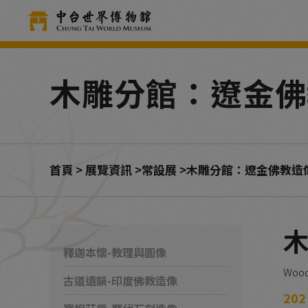
Cookie管理面板
木雕分館：遼金佛
首頁
展覽資訊
常設展
木雕分館：遼金佛教造
釋迦本懷-教理與圖像
Wood 
古道遺韻-印度佛教造像
20