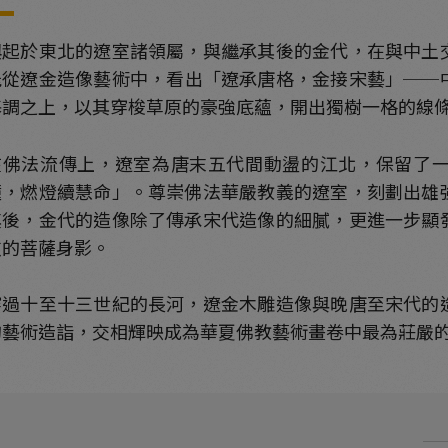
興起於東北的遼室諸領屬，與繼承其後的金代，在與中土
能從遼金造像藝術中，看出「遼承唐格，金接宋藝」──
基調之上，以其穿梭草原的豪強底蘊，開出獨樹一格的線
在佛法流傳上，遼室為唐末五代間動盪的江北，保留了
幢，燃燈續慧命」。尊崇佛法華嚴教義的遼室，刻劃出雄
其後，金代的造像除了傳承宋代造像的細膩，更進一步顯
斂的菩薩身影。
穿過十至十三世紀的長河，遼金木雕造像與晚唐至宋代的
的藝術造詣，交相輝映成為華夏佛教藝術畫卷中最為莊嚴