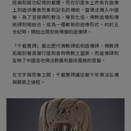
經典和銘功紀德的載體。而在印度本土亦有在造像
上刻造供養者形象和記名的傳統。當佛法傳入中國
翔龍嘉蓮-青州模式造像
後，為了宣揚佛陀教法，導民化俗，佛教造像和傳
古冀遺風-漢白玉佛教造像
統碑刻相結合，成為一種嶄新的造像形式。約於五
世紀時，開始出現刻有佛像的造像碑。
經以傳法-佛教經典與傳承
「千載豐碑」展出歷代佛教碑拓和造像碑。佛教碑
經以傳法-碑林石經
拓銘刻著高僧行誼和昔時佛教之盛景，而造像碑則
金剛實相-金銅佛造像
反映了中國各地佛法教義和藝術風格的發展。
寶華供養-館藏珍品
在文字與形象之間，千載豐碑講述著千年佛法弘傳
與興衰之過程。
古代禪堂情境
心中丘壑-館藏書畫
時代書魂-歷代書法碑拓
木雕分館：木華流芳
木雕分館：木法造化