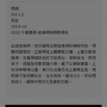
西魏
551 C.E.
頁岩
192.9 cm
101D 千載豐碑-造像碑與佛教碑拓
此座造像碑，充份展現北朝造像碑的傳統特色。碑
體四面環刻，正面碑首上雕雙龍交纏，上龕交腳菩
薩像，主龕佛跏趺坐於方型高台，垂跡說法，旁刻
弟子、菩薩及供養菩薩六尊，龕下以象馱寶輦，上
有地神舉博山爐，象口吐出蓮花向上繁耨生長，兩
側獅子及供養比丘，左右各有一護法力士，形似西
域胡人，展現中西文化及藝術交融。