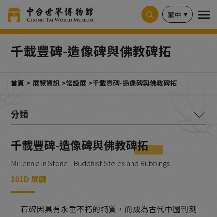
Cookie管理面板
繁中
千載豐碑-造像碑與佛教碑拓
首頁
展覽資訊
常設展
千載豐碑-造像碑與佛教碑拓
釋迦本懷-教理與圖像
千載豐碑-造像碑與佛教碑拓
古道遺韻-印度佛教造像
Millennia in Stone - Buddhist Steles and Rubbings
寶相莊嚴-歷代石刻造像
101D 展廳
千載豐碑-造像碑與佛教碑拓
石碑因具有永垂不朽的特質，而成為古代中國刊刻
銘記寫真-古人的生命歷程