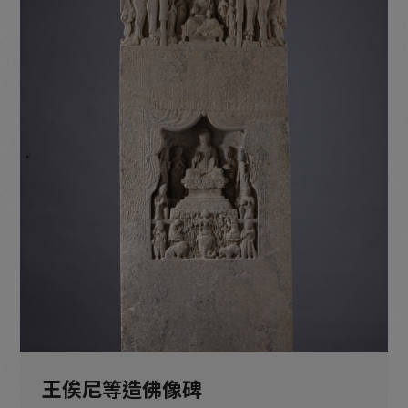
木雕分館：漆彩流光
木雕分館：木華乾坤
木雕分館：元明佛教造像
木雕分館：遼金佛教造像
木雕分館：唐宋佛教造像
王俟尼等造佛像碑