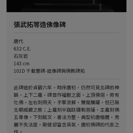
張武拓等造佛像碑
唐代
632 C.E.
石灰岩
143 cm
101D 千載豐碑-造像碑與佛教碑拓
此碑造於貞觀六年，時序唐初，仍然可見北碑的神
韻，上下二龕，碑首作福獸之面，上頂佛塔，旁有
化佛，左右刻飛天，手擎流蘇，雙龍騰躍，但已無
北朝威嚴之態；上龕刻半跏趺彌勒菩薩，主龕刻佛
五尊像。下刻銘文，書法方整，典型初唐楷體，秀
麗不失法度，剛健卻富含英氣，唐初佛碑的代表之
作。