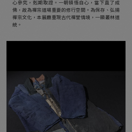
心參究，剋期取證。一朝頓悟自心，當下直了成
佛，故為禪宗道場重要的修行空間。為保存、弘揚
翔龍嘉蓮-青州模式造像
禪宗文化，本展廳重現古代禪堂情境，一顯叢林道
古冀遺風-漢白玉佛教造像
統。
經以傳法-佛教經典與傳承
經以傳法-碑林石經
金剛實相-金銅佛造像
寶華供養-館藏珍品
古代禪堂情境
心中丘壑-館藏書畫
時代書魂-歷代書法碑拓
木雕分館：木華流芳
木雕分館：木法造化