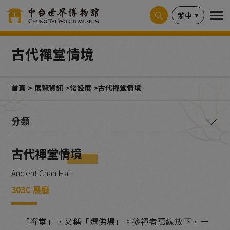
Cookie管理面板
繁中
古代禪堂情境
首頁
展覽資訊
常設展
古代禪堂情境
釋迦本懷-教理與圖像
古代禪堂情境
古道遺韻-印度佛教造像
Ancient Chan Hall
寶相莊嚴-歷代石刻造像
303C 展廳
千載豐碑-造像碑與佛教碑拓
「禪堂」，又稱「選佛場」。參禪者萬緣放下，一
銘記寫真-古人的生命歷程