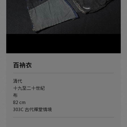
木雕分館：漆彩流光
木雕分館：木華乾坤
木雕分館：元明佛教造像
木雕分館：遼金佛教造像
木雕分館：唐宋佛教造像
百衲衣
清代
十九至二十世紀
布
82 cm
303C 古代禪堂情境