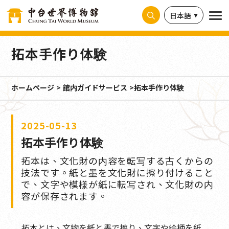
クッキー利用の管理について
日本語
拓本手作り体験
ホームページ
館内ガイドサービス
拓本手作り体験
2025-05-13
拓本手作り体験
拓本は、文化財の内容を転写する古くからの
技法です。紙と墨を文化財に擦り付けること
で、文字や模様が紙に転写され、文化財の内
容が保存されます。
拓本とは、文物を紙と墨で擦り、文字や絵柄を紙