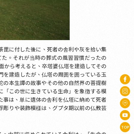
荼毘に付した後に、死者の舎利や灰を拾い集
てた。それが当時の葬式の風習習慣だったの
面から考えると、卒塔婆仏塔を建造してその
門を建造したが、仏塔の周囲を囲っている玉
陀の本生譚の故事やその他の自然界の菩提樹
に「この世に生きている生命」を象徴する模
た事は、単に遺体の舎利を仏塔に納めて死者
浮彫りや装飾模様は、グプタ期以前の仏教芸
TOP