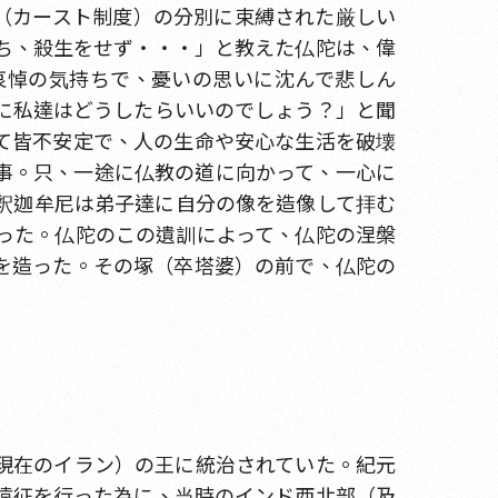
（カースト制度）の分別に束縛された厳しい
ち、殺生をせず・・・」と教えた仏陀は、偉
哀悼の気持ちで、憂いの思いに沈んで悲しん
に私達はどうしたらいいのでしょう？」と聞
て皆不安定で、人の生命や安心な生活を破壊
事。只、一途に仏教の道に向かって、一心に
釈迦牟尼は弟子達に自分の像を造像して拝む
った。仏陀のこの遺訓によって、仏陀の涅槃
を造った。その塚（卒塔婆）の前で、仏陀の
現在のイラン）の王に統治されていた。紀元
遠征を行った為に、当時のインド西北部（及