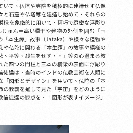
っていて、仏塔や寺院を積極的に建造せず仏像
々と石窟や仏塔等を建造し始めて、それらの
模様を象徴的に用いて、精巧で緻密な浮彫り
んじゅん＝高い欄干や建物の外側を囲む「玉
本生譚」故事（Jataka）や様々な植物や
えや仏陀に関わる「本生譚」の故事や模様の
悲、平等、殺生をせず・・」等の心温まる教
れた四つの門柱と三本の横梁の表面に浮彫り
信徒達は、当時のインドの仏教芸術を人類に
な「図形とデザイン」を用いて、仏陀の「本
教の教義を通して見た「宇宙」をどのように
教信徒達の観点を、「図形が表すイメージ」