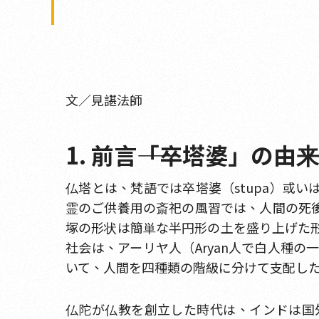
文／見諶法師
1. 前言――「卒塔婆」の由来
仏塔とは、梵語では卒塔婆（stupa）或
霊のご供養用の斎祀の風習では、人間の死
塚の形状は簡単な半円形の土を盛り上げた
社会は、アーリヤ人（Aryan人で白人種
いて、人間を四種類の階級に分けて支配し
仏陀が仏教を創立した時代は、インドは国