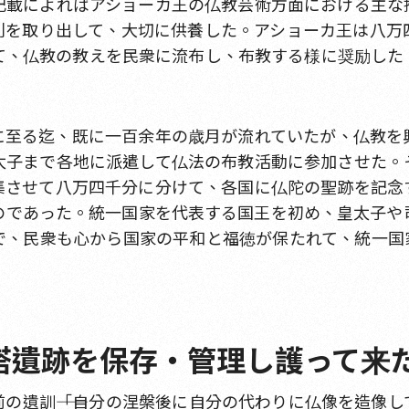
記載によればアショーカ王の仏教芸術方面における主な
利を取り出して、大切に供養した。アショーカ王は八万
て、仏教の教えを民衆に流布し、布教する様に奨励した
に至る迄、既に一百余年の歳月が流れていたが、仏教を
太子まで各地に派遣して仏法の布教活動に参加させた。
集させて八万四千分に分けて、各国に仏陀の聖跡を記念
のであった。統一国家を代表する国王を初め、皇太子や
で、民衆も心から国家の平和と福徳が保たれて、統一国
仏塔遺跡を保存・管理し護って来
の遺訓――「自分の涅槃後に自分の代わりに仏像を造像