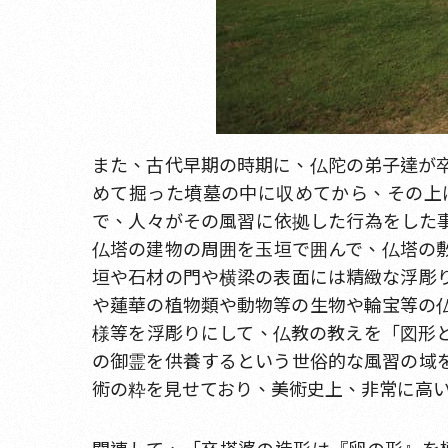
また、古代早期の時期に、仏陀の弟子達が
めて掘った墳墓の中に収めてから、その上
で、人々がその風習に依拠した行為をした
仏塔の建物の周囲を玉垣で囲んで、仏塔の
垣や石材の門や横梁の表面には精緻な浮彫
や蓮華の植物類や動物等の生物や輪宝等の
様等を浮彫りにして、仏教の教えを「図形
の御霊を供養するという世俗的な風習の域
術の粋を見せており、美術史上、非常に高