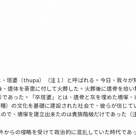
いは、塔婆（thupa）（注１）と呼ばれる。今日、我々
後、遺体を荼毘に付して火葬した。火葬後に遺骨を拾い
形であった。「卒塔婆」とは、遺骨と灰を埋めた墳塚、
の一種）の文化を基礎に建設された社会で、彼らが信じ
たので、墳塚を建立出来たのは貴族階級だけであった（
外からの侵略を受けて政治的に混乱していた時代であ