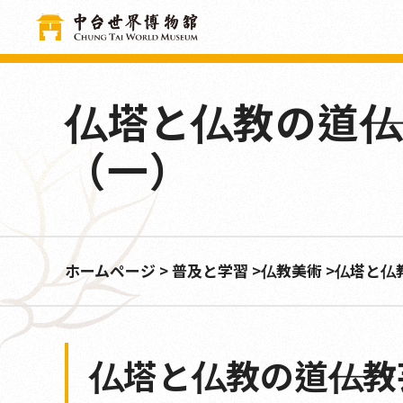
クッキー利用の管理について
仏塔と仏教の道―
（一）
ホームページ
普及と学習
仏教美術
仏塔と仏
仏塔と仏教の道――