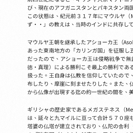
び、現在のアフガニスタンとパキスタン両
この状態は、紀元前３１７年にマウルヤ（M
ず・・」の教えは、当時のインドに共存し
マウルヤ王朝を継承したアショーカ王（As
あった東南地方の「カリンガ国」を征服し
だったので、アショーカ王は侵略戦争で無
徳・真理）による勝利こそ最上の勝利であ
扱った。王自身は仏教を信仰していたので
布したり、摩崖に刻ませたりした。また、
から仏像が出現する迄の約一世紀の間を、美術史
ギリシャの歴史家であるメガステネス（Me
は、延々と九マイルに亘って合計５７０座
塔婆の仏塔が建立されており、仏陀の舎利