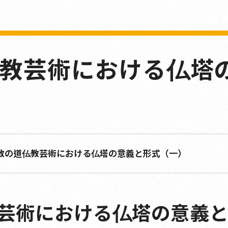
―仏教芸術における仏塔
教の道――仏教芸術における仏塔の意義と形式（一）
仏教芸術における仏塔の意義