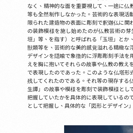
なく、精神的な面を重要視して、一途に仏教
等も全然制作しなかった。芸術的な表現活
限られた建造物の表面に彫刻で釈迦仏に関
の装飾模様を施し始めたのが仏教芸術の芽
垣」等、を指す）と呼ばれる「玉垣」とか、
獣類等を、芸術的な美的感覚溢れる精緻な
デザインを隠喩で象徴的に浮彫彫刻手法を
えを胸に抱いてそれらの故事や仏教の教え
で表現したのであった。このような仏塔形
残してくれたのである。それ等の現存する
生譚」の故事や模様を彫刻で装飾模様とし
把握していたかを具体的に表現しているの
として把握し、具体的な「図形とデザイン