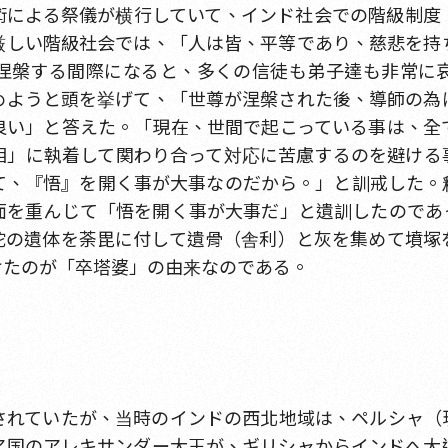
術による祭儀が横行していて、インド社会での階級制度
厳しい階級社会では、「人は皆、平等であり、慈悲を持
涅槃する間際になると、多くの信徒も弟子達も非常に
めようと頭を挙げて、「世尊が涅槃された後、導師の為
良い」と答えた。「現在、世間で起こっている事は、全
相」に執着して関わり合って対応に苦慮するのを避ける
て、『悟』を開く事が大事なのだから。」と訓戒した。
面を重んじて「悟を開く事が大事だ」と遺訓したのであ
陀の遺体を荼毘に付して遺骨（舎利）と灰を集めて墳塚
けたのが「卒塔婆」の由来なのである。
されていたが、当時のインドの西北地域は、ペルシャ（
ア国のアレキサンダー大王が、ギリシャからインドへ大