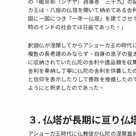
の『眦奈耶（シナヤ）雑事巻 三十九』の
カ王は、八座の仏塔を開いて納めてある舎
国に一国につき『一寺一仏塔』を建てさせ
時のインドの社会では荘厳であった。」
釈迦仏が涅槃してからアショーカ王の時代
複数の長老達のみならず、自身の息子の皇
に収納されていた仏陀の舎利や遺品類を収
舎利を奉納し丁寧に仏陀の舎利を供養した
と信仰を表示したりして善政を推進したの
ようにと祈求したのであった。
３. 仏塔が長期に亘り
アショーカ王時代に仏教徒が仏陀の涅槃直前