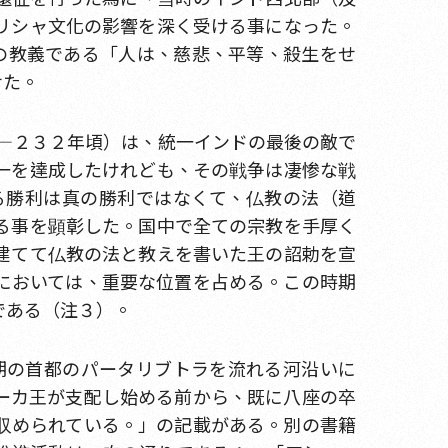
リシャ文化の影響を深く受ける事になった。
教の教義である「人は、慈悲、平等、殺生をせ
せた。
年―２３２年頃）は、統一インドの最後の敵で
一を達成したけれども、その戦争は凄惨な戦
る勝利は真の勝利ではなくて、仏教の法（道
る事を顕彰した。国中で全ての宗教を手厚く
建てて仏教の法と教えを書いた王の詔勅を宣
においては、重要な位置を占める。この時期
らである（注３）。
朝期の首都のパータリブトラを流れる河沿いに
ーカ王が支配し始める前から、既に八座の卒
収められている。」の記載がある。別の書籍