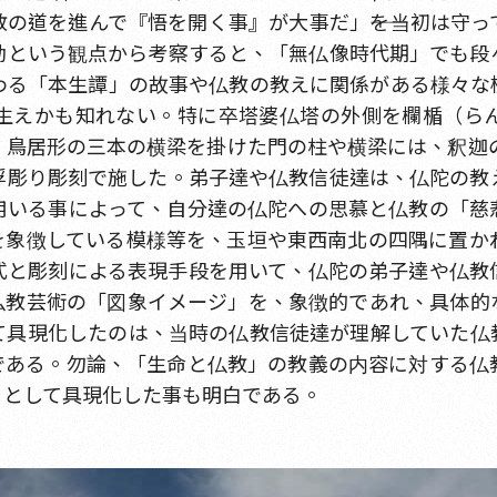
の道を進んで『悟を開く事』が大事だ」――を当初は守
動という観点から考察すると、「無仏像時代期」でも段
わる「本生譚」の故事や仏教の教えに関係がある様々な
生えかも知れない。特に卒塔婆仏塔の外側を欄楯（ら
鳥居形の三本の横梁を掛けた門の柱や横梁には、釈迦の「
浮彫り彫刻で施した。弟子達や仏教信徒達は、仏陀の教
用いる事によって、自分達の仏陀への思慕と仏教の「慈
を象徴している模様等を、玉垣や東西南北の四隅に置か
式と彫刻による表現手段を用いて、仏陀の弟子達や仏教
仏教芸術の「図象イメージ」を、象徴的であれ、具体的
て具現化したのは、当時の仏教信徒達が理解していた仏
である。勿論、「生命と仏教」の教義の内容に対する仏
」として具現化した事も明白である。