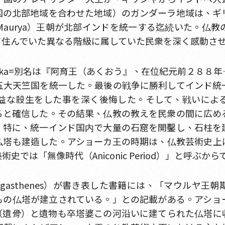
国の北部地域を合わせた地域）のガンダーラ地域は、ギ
aurya）王朝が北部インドを統一する迄続いた。仏
て住んでいた異なる階級に属していた民衆を深く感動さ
oka=別名は『阿育王（あくおう』、在位紀元前２８８
五大天竺国を統一した。最後の戦争に勝利してインド統
益な殺生をした事を深く後悔した。そして、戦いによ
ると確信した。その結果、仏教の教えを民衆の間に広め
、特に、統一インド国内で大量の石窟を開鑿し、石柱を
仏塔も建造した。アショーカ王の時期は、仏教芸術史上
では「無像時代（Aniconic Period）」と呼ぶか
gasthenes）が書き表した書籍には、「マウルヤ王
もの仏塔が建立されている。」との記載がある。アショ
（遺骨）と遺物も卒塔婆この河沿いに建てられた仏塔に