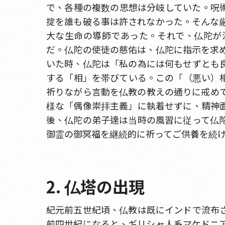
で、各種の複数の思想は分岐していた。呪
掟を誰も破る事は許されなかった。そんな
大な生命の導師であった。それで、仏陀が
だ。仏陀の使徒の慈佑は、仏陀に指示を求
いた時、仏陀は「私の為には何もせずとも
する「相」を帯びている。この「（悪い）
祈りながら言動を仏教の教えの通りに戒め
様な「偶像崇拝主義」に執着せずに、精神
後、仏陀の弟子達は当時の風習に従って仏
御霊の御冥福を継続的に祈ってご供養を続
2. 仏塔の出現
紀元前五世紀頃、仏教は既にインドで流布
前四世紀になると、ギリシャ人系マケドニ