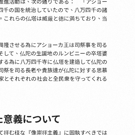
推進活動は、次の通りである： 「アショー
四千の国を統治していたので、八万四千の諸
。これらの仏塔は威厳と徳に満ちており、当
興隆させる為にアショーカ王は司祭事を司る
そして、仏陀の生誕地のルンビニーの卒塔婆
する為に八万四千寺に仏塔を建造して仏陀の
司祭を司る長老や貴族達が仏陀に対する思慕
家とそれぞれの社会と全民衆を守ってくれる
た意義について
して拝む様な『像崇拝主義』に固執すべきでは