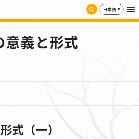
日本語
の意義と形式
と形式（一）