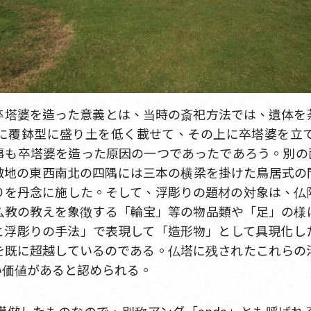
卒塔婆を造った意義とは、当時の斎祀方法では、遺体を
に覆鉢型に盛り土を低く載せて、その上に卒塔婆を立
事も卒塔婆を造った原因の一つであったであろう。別の
敷地の東西南北の四隅には三本の横梁を掛けた鳥居式の
りを丹念に施した。そして、浮彫りの題材の対象は、仏
仏教の教えを象徴する「輪宝」等の物品類や「足」の様
と浮彫りの手法」で表現して「造形物」として具現化し
を既に超越しているのである。仏塔に残されたこれらの
い価値があると認められる。