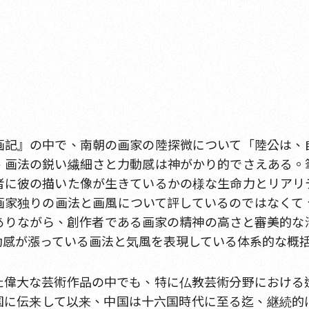
画記』の中で、南朝の画家の陸探微について「陸公は、
、画法の鋭い繊細さと力動感は神がかり的でさえある。
者に彼の描いた像が生きているかの様な生命力とリアリ
画家独りの画法と画風について評しているのではなくて
ありながら、創作者である画家の精神の高さと審美的な
動感が漲っている画法と気風を表現している体系的な概
た偉大な芸術作品の中でも、特に仏教芸術分野における
国に伝来して以来、中国は十六国時代に至る迄、継続的