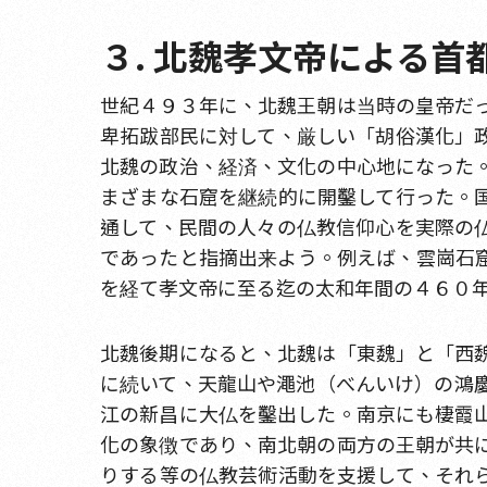
３. 北魏孝文帝による
世紀４９３年に、北魏王朝は当時の皇帝だ
卑拓跋部民に対して、厳しい「胡俗漢化」
北魏の政治、経済、文化の中心地になった
まざまな石窟を継続的に開鑿して行った。
通して、民間の人々の仏教信仰心を実際の
であったと指摘出来よう。例えば、雲崗石
を経て孝文帝に至る迄の太和年間の４６０
北魏後期になると、北魏は「東魏」と「西
に続いて、天龍山や澠池（べんいけ）の鴻
江の新昌に大仏を鑿出した。南京にも棲霞
化の象徴であり、南北朝の両方の王朝が共
りする等の仏教芸術活動を支援して、それ