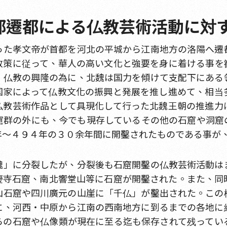
首都遷都による仏教芸術活動に対
った孝文帝が首都を河北の平城から江南地方の洛陽へ遷
政策に従って、華人の高い文化と強要を身に着ける事を
。仏教の興隆の為に、北魏は国力を傾けて支配下にある
国家によって仏教文化の振興と発展を推し進めて、相当
仏教芸術作品として具現化して行った北魏王朝の推進力
窟群の外にも、今でも現存しているその他の石窟や洞窟
年～４９４年の３０余年間に開鑿されたものである事が
魏」に分裂したが、分裂後も石窟開鑿の仏教芸術活動は
慶寺石窟、南北響堂山等に石窟が開鑿された。また、同
山石窟や四川廣元の山崖に「千仏」が鑿出された。この
に、河西・中原から江南の西南地方に到るまでの各地に
らの石窟や仏像類が現在に至る迄も保存されて残ってい