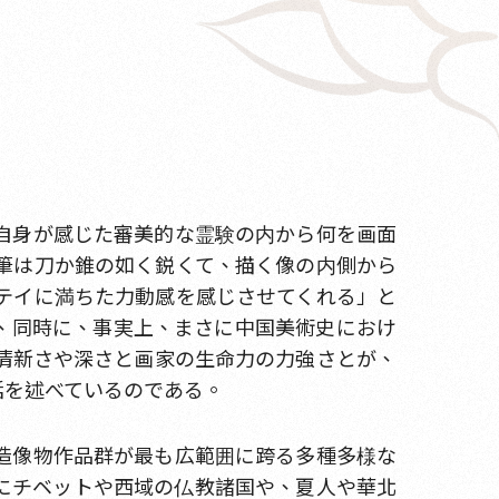
自身が感じた審美的な霊験の内から何を画面
筆は刀か錐の如く鋭くて、描く像の内側から
テイに満ちた力動感を感じさせてくれる」と
、同時に、事実上、まさに中国美術史におけ
清新さや深さと画家の生命力の力強さとが、
括を述べているのである。
造像物作品群が最も広範囲に跨る多種多様な
にチベットや西域の仏教諸国や、夏人や華北