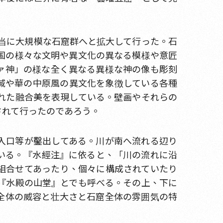
当に大規模な石窟群へと拡大して行った。石
国の様々な文明や異文化の異なる模様や意匠
ァ神」の様な全く異なる異様な神の像も彫刻
域や華の中原風の異文化を象徴している各種
れた融合美を表現している。壁画やそれらの
されて行ったのであろう。
入口等が鑿出してある。川が南へ流れる辺り
いる。『水經注』に依ると、「川の流れに沿
組合せてあったり、個々に構成されていたり
『水殿の山堂』とでも呼べる。その上、下に
全体の威容と壮大さと石窟全体の雰囲気の特