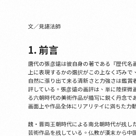
文／見諶法師
1. 前言
唐代の張彦遠は彼自身の著である『歴代名
上に表現するかの選択がこの上なく巧みで
自然に漲り出て来る清新さと力強さは鑑賞
評している。張彦遠の画評は、単に陸探微
る六朝時代の美術作品が描写に鋭く丹念で
画面上や作品全体にリアリテイに満ちた力
魏・晋両王朝時代による南北朝時代が残し
芸術作品を残している。仏教が漢末から中