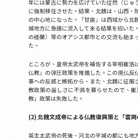
年には蒙古に勢力を広げていた従然（じゅ
に強制移住させた。結果、北魏は、山西、
の中心地になった。「甘粛」は西域から北
城地方に急速に流入して来る結果を招いた
の楼蘭）等のオアシス都市との交流も始ま
た。
ところが、皇帝太武帝を補佐する宰相崔浩
仏教」の弾圧政策を推進した。この廃仏反
事への反感と嫉妬から、また、北魏に征服
教政策の厳しさに不満を募らせたので、崔
教」政策は失敗した。
(2) 北魏文成帝による仏教復興策と「雲
英主太武帝の死後、河北の平城の都にも地