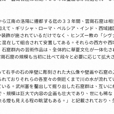
から江南の洛陽に遷都する迄の３３年間、雲崗石窟は相
加えて、ギリシャ、ローマ、ペルシア、インド、西域諸
や装飾が施されているだけでなく、ヒンズー教の「シヴ
と混在して組合されて安置してある。それらの西方や西
、石窟群内の芸術作品は、全体的に華夏文化が一体化さ
雲崗石窟の規模も当初に比べて段々と必要に応じて拡大
って右手の石の岸壁に彫刻された大仏像や壁画や石窟の
られておりそれらの各室々の側近くまで川の水が流れて
ている。武州塞を鑿出して掘り出した石窟群は、互いに
で、規模は巨大で内容の企画も壮大であり、世にも稀な
来る煙も見える程の眺望もある。」と記載されており、