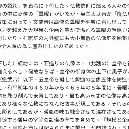
興の詔勅」を直ちに下付した。仏教信仰に燃える人々の
々の中に高僧の「曇曜」がいたが、英主太武帝が「廃仏
政策に沿って、文成帝は高僧の曇曜を平城に召し出して
像力を越えた大規模な企画と豊かで溢れる曇曜の想像力
刻したり、石窟群の内外壁にも大小無数の仏像群を彫刻
の全人類の為に産み出したのであった。
下した）詔勅には、石造りの仏像は、（北魏の）皇帝を
加えるべし。何故ならば、皇帝の御身体の上下に黒子が
（道武帝）以下、五皇帝を擬して釈迦の立像五体を鋳造
た。和平初年の４６０年から４６５年の５年間に、曇曜
体を彫り刻んで安置してあり、最も高い背丈の仏像は高
てあり様々な仏教にちなんだ故事が現してある。それら
も彫刻してあるが、漢風の味も融合させて混在させてあ
付随する僧用の室等の設備の全てを含めて、「規模と企
様に、雲崗石窟は世紀４６０年に鑿出しが開始され、５