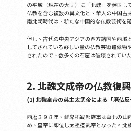
の平城（現在の大同）に「北魏」を建国し
仏教を含む複数の異文化と、華人の中国古
南北朝時代は、新たな中国的な仏教芸術を
但し、古代の中央アジアの西方諸国や西域
してされている夥しい量の仏教芸術造像物
されたので、数多くの石窟は破壊されてい
2. 北魏文成帝の仏教
(1) 北魏皇帝の英主太武帝による「廃仏
西暦３９８年、鮮卑拓跋部族軍は華北の山
め、皇帝に即位し太祖道武帝となった。北