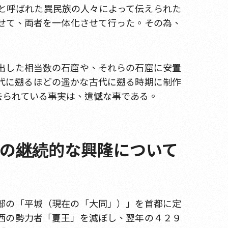
と呼ばれた異民族の人々によって伝えられた
せて、両者を一体化させて行った。その為、
出した相当数の石窟や、それらの石窟に安置
代に遡るほどの遥かな古代に遡る時期に制作
去られている事実は、遺憾な事である。
教の継続的な興隆について
部の「平城（現在の「大同」）」を首都に定
西の勢力者「夏王」を滅ぼし、翌年の４２９