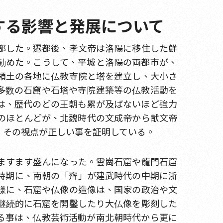
する影響と発展について
都した。遷都後、孝文帝は洛陽に移住した鮮
勧めた。こうして、平城と洛陽の両都市が、
領土の各地に仏教寺院と塔を建立し、大小さ
多数の石窟や石塔や寺院建築等の仏教活動を
は、歴代のどの王朝も累が及ばないほど強力
のほとんどが、北魏時代の文成帝から献文帝
、その視点が正しい事を証明している。
ますます盛んになった。雲崗石窟や龍門石窟
時期に、南朝の「齊」が建武時代の中期に浙
様に、石窟や仏像の造像は、国家の政治や文
継続的に石窟を開鑿したり大仏像を彫刻した
る事は、仏教芸術活動が南北朝時代から更に