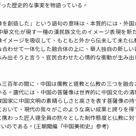
行った歴史的な事実を物語っている。
像を創造した」という語句の意味は、本質的には、外国
中華文化が現す一種の漢民族文化のイメージ表現を新
像イメージを吸収して、もともと外から伝来して来た仏
ね合わせて一体化した融合体の上に、華人独自の新しい
歩み出そうと言う、官民合わせた心情的な衝動が生み出
ら三百年の間に、中国は儒教と道教と仏教の三つを融合
いる。唐代には、中国の菩薩像は世界的に中国文化の清
教国家に中国文明の素晴らしさと高さを表す菩薩像の持
において、現代の我々がこのような高い成果と誇りを得
に携わった匠人達全員の黙々とした制作態度と仏教に対
いのである。(王朝聞編『中国美術史』参考)