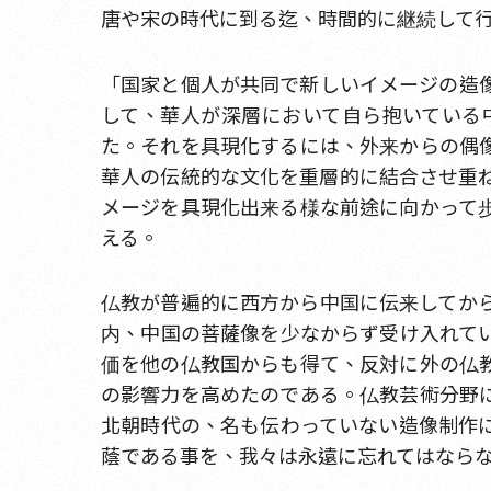
唐や宋の時代に到る迄、時間的に継続して
「国家と個人が共同で新しいイメージの造
して、華人が深層において自ら抱いている
た。それを具現化するには、外来からの偶
華人の伝統的な文化を重層的に結合させ重
メージを具現化出来る様な前途に向かって
える。
仏教が普遍的に西方から中国に伝来してか
内、中国の菩薩像を少なからず受け入れて
価を他の仏教国からも得て、反対に外の仏
の影響力を高めたのである。仏教芸術分野
北朝時代の、名も伝わっていない造像制作
蔭である事を、我々は永遠に忘れてはならな