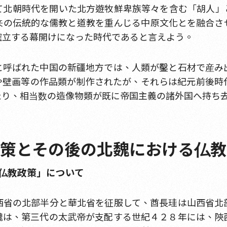
て北朝時代を開いた北方遊牧鮮卑族等々を含む「胡人」
来の伝統的な儒教と道教を重んじる中原文化とを融合さ
確立する幕開けになった時代であると言えよう。
と呼ばれた中国の新疆地方では、人類が鑿と石材で産み
や壁画等の作品類が制作されたが、それらは紀元前後時
たり、相当数の造像物類が既に帝国主義の諸外国へ持ち
復興策とその後の北魏における仏
反仏教政策」について
西省の北部半分と華北省を征服して、酋長珪は山西省北
魏は、第三代の太武帝が支配する世紀４２８年には、陝