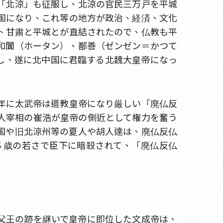
「北涼」も征服し、北涼の官民三万戸を平城
国になり、これ等の地方が政治、経済、文化
、甘粛と平城とが直結されたので、仏教も平
和闐（ホータン）、鄯善（ゼンゼン＝かつて
し、遂に北中国に君臨する北魏大皇帝になっ
年に太武帝は道教皇帝になり厳しい「廃仏反
人宰相の崔浩が皇帝の側近として権力を奮う
国や旧北涼州等の夏人や胡人達は、廃仏反仏
５歳の若さで臣下に暗殺されて、「廃仏反仏
父王の跡を継いで皇帝に即位した文成帝は、