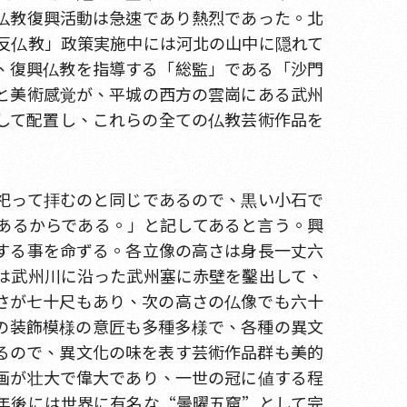
仏教復興活動は急速であり熱烈であった。北
反仏教」政策実施中には河北の山中に隠れて
、復興仏教を指導する「総監」である「沙門
と美術感覚が、平城の西方の雲崗にある武州
して配置し、これらの全ての仏教芸術作品を
祀って拝むのと同じであるので、黒い小石で
あるからである。」と記してあると言う。興
する事を命ずる。各立像の高さは身長一丈六
は武州川に沿った武州塞に赤壁を鑿出して、
さが七十尺もあり、次の高さの仏像でも六十
の装飾模様の意匠も多種多様で、各種の異文
るので、異文化の味を表す芸術作品群も美的
画が壮大で偉大であり、一世の冠に値する程
年後には世界に有名な“曇曜五窟”として完