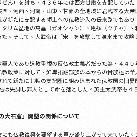
うぜん）を討ち、４３６年には西方甘粛を支配していた
陝西、河西、河南、山東、甘粛の全地域に君臨する大帝
魏が新たに支配する領土への仏教流入の伝来路でもあり
。タリム盆地の高昌（ガオシャン）、亀茲（クチャ）、
った。そして、大武帝は「宋」を攻撃して淮水まで攻略
は華人であり道教重視の反仏教主義者だった為、４４０
仏教政策に対して、鮮卑拓跋部族の本からの貴族達は華
されて新たに北魏の支配圏に組み込まれた仏教国の旧夏
浩は失脚し罪人として命を落とした。英主太武帝も４
崗の大石窟」開鑿の関係について
方にも仏教復興を要望する声が盛り上がって来ていた。