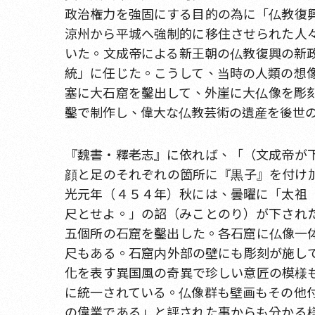
政治権力を強固にする目的の為に「仏教復
涼州から平城へ強制的に移住させられた人
いた。文成帝による新王朝の仏教復興の新
統」に任じた。こうして、当時の人類の想
塞に大石窟を鑿出して、外崖に大仏像を彫
鑿で制作し、偉大な仏教芸術の遺産を後世
『魏書・釋老志』に依れば、「（文成帝が
顔と足のそれぞれの箇所に『黒子』を付け
光元年（４５４年）秋には、曇曜に「太祖
尺とせよ。」の詔（みことのり）が下され
五個所の石窟を鑿出した。各石窟に仏像一
尺もある。石窟内外部の壁にも彫刻が施し
化を表す異国風の奇異で珍しい意匠の模様
に統一されている。仏像群も壁画もその他
の偉業である」と評された事からも分かる