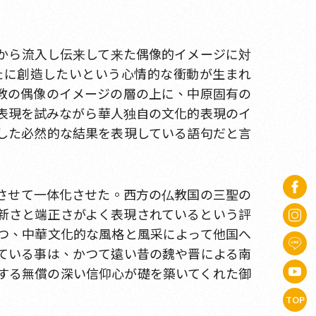
から流入し伝来して来た偶像的イメージに対
たに創造したいという心情的な衝動が生まれ
教の偶像のイメージの層の上に、中原固有の
表現を試みながら華人独自の文化的表現のイ
した必然的な結果を表現している語句だと言
させて一体化させた。西方の仏教国の三聖の
新さと端正さがよく表現されているという評
つ、中華文化的な風格と風采によって他国へ
ている事は、かつて遠い昔の魏や晋による南
する無償の深い信仰心が礎を築いてくれた御
TOP