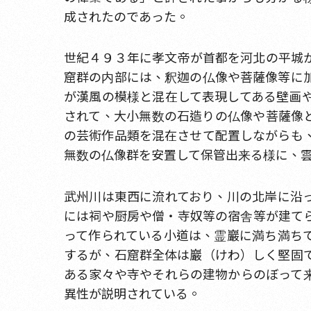
成されたのであった。
世紀４９３年に孝文帝が首都を河北の平城
窟群の内部には、釈迦の仏像や菩薩像等に
が漢風の模様と混在して表現してある壁画
されて、大小無数の石造りの仏像や菩薩像
の芸術作品類を混在させて配置しながらも
無数の仏像群を安置して保管出来る様に、
武州川は東西に流れており、川の北岸に沿
には祠や厨房や僧・寺奴等の宿舎等が建て
って作られている小道は、霊巖に満ち満ち
するが、石窟群全体は巖（けわ）しく堅固
ある家々や寺やそれらの建物からのぼって
異性が説明されている。