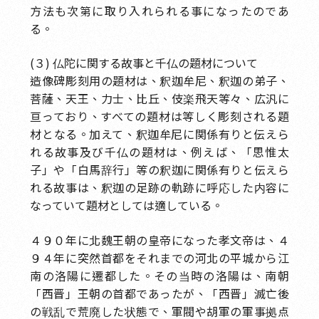
方法も次第に取り入れられる事になったのであ
る。
(３) 仏陀に関する故事と千仏の題材について
造像碑彫刻用の題材は、釈迦牟尼、釈迦の弟子、
菩薩、天王、力士、比丘、伎楽飛天等々、広汎に
亘っており、すべての題材は等しく彫刻される題
材となる。加えて、釈迦牟尼に関係有りと伝えら
れる故事及び千仏の題材は、例えば、「思惟太
子」や「白馬辞行」等の釈迦に関係有りと伝えら
れる故事は、釈迦の足跡の軌跡に呼応した内容に
なっていて題材としては適している。
４９０年に北魏王朝の皇帝になった孝文帝は、４
９４年に突然首都をそれまでの河北の平城から江
南の洛陽に遷都した。その当時の洛陽は、南朝
「西晋」王朝の首都であったが、「西晋」滅亡後
の戦乱で荒廃した状態で、軍閥や胡軍の軍事拠点