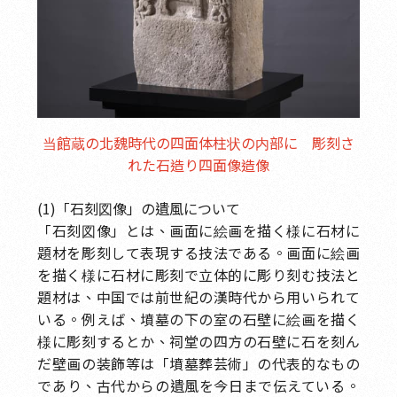
当館蔵の北魏時代の四面体柱状の内部に 彫刻さ
れた石造り四面像造像
(1)「石刻図像」の遺風について
「石刻図像」とは、画面に絵画を描く様に石材に
題材を彫刻して表現する技法である。画面に絵画
を描く様に石材に彫刻で立体的に彫り刻む技法と
題材は、中国では前世紀の漢時代から用いられて
いる。例えば、墳墓の下の室の石壁に絵画を描く
様に彫刻するとか、祠堂の四方の石壁に石を刻ん
だ壁画の装飾等は「墳墓葬芸術」の代表的なもの
であり、古代からの遺風を今日まで伝えている。