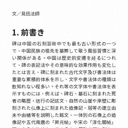
文／見迅法師
1. 前書き
碑は中国の石刻芸術中でも最も古い形式の一つ
で、中国民族の祖先を墓葬して敬う風俗習慣と深
い関係がある。中国は歴史的変遷を経るにつれ
て、碑の表記法やその意味的な効果作用も変化し
たとは言え、碑に刻まれた古代文字及び書法体は
重要な累積的体系を示し、文字や書法体の種類は
数知れない程多い。それ等の文字体や書法体を表
示すものには、例えば、碑石、墓石に刻まれた死
者の略歴・徳行の記述文、自然の山崖や岸壁に彫
刻された仏像上に刻まれた造像記、塔等の建立由
来や由緒等を説明した銘文、一体別の石像上の造
像記や五代南唐の「昇元帖」や宋の「淳化閣帖」