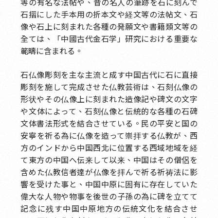
等の有名な法帖や、昔の名人の筆跡を石に刻んで
石摺にした手本用の折本文や経文等の法帖文、石
像や石上に刻まれた各種の発願文や書籍類文等の
全ては、「中國古代金石学」研究における重要な
範疇に含まれる。
石仏像彫刻を主な主流と成す中国古代に石に直接
彫刻を施して完成させた仏教芸術は、石刻仏像の
形状やその仏像上に刻まれた造像記や碑文の文字
や文体によって、石刻仏像と伝統的な各種の石碑
文体書法形式を結合させている。民の平安と国の
安寧を祈る為に仏像を造って崇拝する仏教が、西
方のインドから中国西北に位置する西域地域を経
て東方の中国へ伝来して以来、中国はその僧侶を
含めた仏教信者達が仏像を拝んで祈る祈祷法に影
響を受けた事と、中国中原に固有に存在していた
偉大な人物や物事を後世の子孫の為に碑を立てて
記念に残す中国中原地方の伝統文化を結合させ