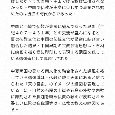
はしたが、その当時、中国では仏教は伝播されな
かった。中国で仏教が実際に少しずつ流布され始
めたのは後漢の時代からであった。
中国と西域で仏教が非常に盛んであった夏国（世
紀４０７－４３１年）との交流が盛んになると、
夏の仏教文化と中国の伝統文化が緊密に結び合い
融合した結果、中国早期の宗教芸術思想は、石材
に絵画を描く様に彫刻して表現する遺風を残して
いる造像碑として具現化された。
中夏両国の異なる両文化の融合化された遺風を残
している造像碑は、仏教が説く天国にあると信じ
られた「天の宮殿」のイメージの縮図を表現して
いる上に、自然の石窟の山崖や石窟の外壁や内壁
に彫刻された釈迦を崇め仏教の教えが反映された
夥しい仏陀の造像類等は、仏教の教えの縮図であ
る。