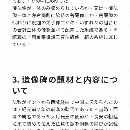
ており、その中に彫刻した
御仏像が一体のみ収められているか、又は、御仏
像一体と左右両側に脇侍の菩薩像二か、菩薩像の
代わりに釈迦の弟子像二かの、いずれかの組合せ
の合計三体の像を並べて配置した系統である。当
館蔵の「唐道宗律詩三尊仏碑像」箱の系統に属し
ている。
3. 造像碑の題材と内容につ
いて
仏教がインドから西域経由で中国に伝えられたの
は、紀元前２年の前漢の時代であった。当時、西
域の覇者であった大月氏王の使節が、長安の朝廷
に来て初めて伝えた仏教の話を朝廷の官吏が記録