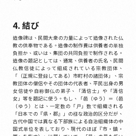
4. 結び
造像碑は、民間大衆の力量によって造像された仏
教の供奉物である。造像の制作費は供養者の単独
負担か、或いは、集団の共同負担で制作される。
造像の題記としては、通常、供養者の氏名、民間
仏教信徒によって組成されている宗教団体、
「（正規に登録してある）市町村の諸団体」、宗
教団体の僧侶やその団体の代表者、平民出身の男
女信徒や自称御仏の弟子、「清信士」や「清信
女」等を題記に使う。もし、「邑（ゆう）＝（邑
（ゆう）とは、一定数の「戸」数で組織される
「日本での『県・郡』」の様な政治的区分だが、
古代中国では異なる下部族による自治組織体の中
国式単位を表しており、現代のほぼ『市・鎮・