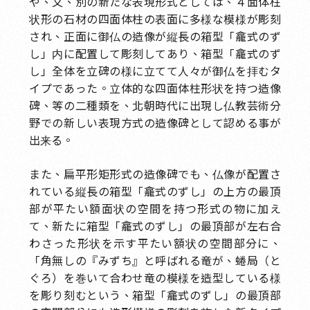
や、又、別の新たな表現形式としては、４面体柱
状形の石材の四面体柱の表面に多様な模様が彫刻
され、正面に御仏の造像が縦長の箱型「龕式のず
し」内に配置して彫刻してあり、箱型「龕式のず
し」全体を立碑の様に立てて人々が御仏を拝むタ
イプであった。立体的な四面体柱形状を持つ造像
碑、等の二種類を、北朝時代に出現し仏教芸術分
野での新しい表現方式の造像碑として認める事が
出来る。
また、扁平形矩形式の造像碑でも、仏像が配置さ
れている縦長の箱型「龕式のずし」の上方の最頂
部が平たい額面状の空間を持つ形式の物に加え
て、新たに箱型「龕式のずし」の最頂部が左右合
わさった形状を示す平たい額状の空間部分に、
「角無しの『みずち』と呼ばれる竜が、蜷局（と
ぐろ）を巻いて合わせ竜の模様を造型している様
を彫り刻むという、箱型「龕式のずし」の最頂部