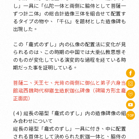
し」一具に「仏陀一体と両側に脇侍として菩薩一
ずつ計二体」の総合計造像三体を組合せて配置す
るタイプの物や、「千仏」を題材とした造像碑も
出現した。
この「龕式のずし」内の仏像の配置法に変化が見
られるのは、この時期の中国では大乗仏教思想そ
のものが変化している演変的な過程を経ている時
期だった事を証明している。
菩薩二、天王七、光背の両側に御仏と弟子六身当
館蔵西魏時代柳寤生造釈迦仏碑像（碑陽方形主龕
正面図）
(４) 縦長の箱型「龕式のずし」内の造像碑像の組
TOP
み合わせについて
縦長の箱型「龕式のずし」一具に付き、中に配置
される首体として決められた釈迦一体と、脇侍の