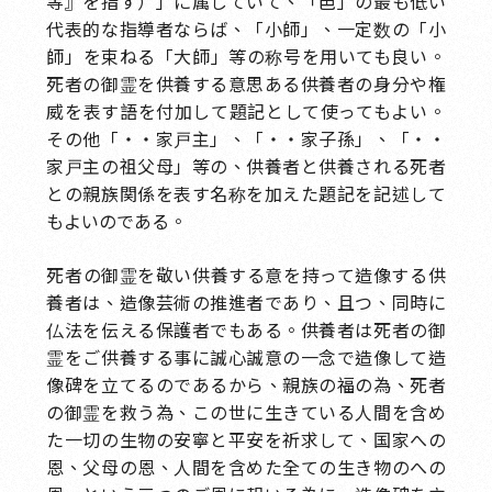
等』を指す）」に属していて、「邑」の最も低い
代表的な指導者ならば、「小師」、一定数の「小
師」を束ねる「大師」等の称号を用いても良い。
死者の御霊を供養する意思ある供養者の身分や権
威を表す語を付加して題記として使ってもよい。
その他「・・家戸主」、「・・家子孫」、「・・
家戸主の祖父母」等の、供養者と供養される死者
との親族関係を表す名称を加えた題記を記述して
もよいのである。
死者の御霊を敬い供養する意を持って造像する供
養者は、造像芸術の推進者であり、且つ、同時に
仏法を伝える保護者でもある。供養者は死者の御
霊をご供養する事に誠心誠意の一念で造像して造
像碑を立てるのであるから、親族の福の為、死者
の御霊を救う為、この世に生きている人間を含め
た一切の生物の安寧と平安を祈求して、国家への
恩、父母の恩、人間を含めた全ての生き物のへの