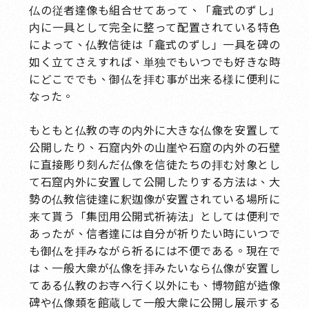
仏の従者達像も組合せてあって、「龕式のずし」
内に一具として完全に整って配置されている特色
によって、仏教信徒は「龕式のずし」一具を碑の
如く立てさえすれば、単独でもいつでも好きな時
にどこででも、御仏を拝む事が出来る様に便利に
なった。
もともと仏教の寺の内外に大きな仏像を安置して
公開したり、石窟内外の山崖や石窟の内外の石壁
に直接彫り刻んだ仏像を信徒たちの拝む対象とし
て石窟内外に安置して公開したりする方法は、大
勢の仏教信徒達に釈迦像が安置されている場所に
来て貰う「集団用公開式祈祷法」としては便利で
あったが、信者達には自分が祈りたい時にいつで
も御仏を拝みながら祈るには不便である。現在で
は、一般大衆が仏像を拝みたいなら仏像が安置し
てある仏教のお寺へ行く以外にも、博物館が造像
碑や仏像類を館蔵して一般大衆に公開し展示する