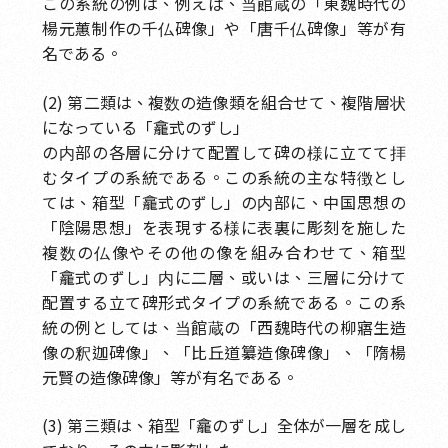
この系統の例は、例えば、当館蔵の「東魏時代の
楊元蕙制作の千仏碑像」や「唐千仏碑像」等が有
名である。
(2) 第二類は、複数の造像類を組合せて、複階層状
になっている「龕式のずし」
の内部の各層に分けて配置して碑の様に立てて拝
むタイプの系統である。この系統の主な特徴とし
ては、箱型「龕式のずし」の内部に、中国思想の
「陰陽思想」を表現する様に表裏に彫刻を施した
複数の仏像やその他の像を組み合わせて、箱型
「龕式のずし」内に二層、或いは、三層に分けて
配置する立て碑形式タイプの系統である。この系
統の例としては、当館蔵の「西魏時代の柳寤生造
像の釈迦碑像」、「比丘道纂造像碑像」、「隋楊
元賢の造像碑像」等が有名である。
(3) 第三類は、箱型「龕のずし」全体が一層を成し