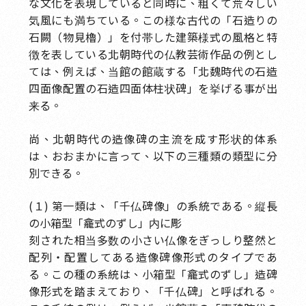
な文化を表現していると同時に、粗くて荒々しい
気風にも満ちている。この様な古代の「石造りの
石闕（物見櫓）」を付帯した建築様式の風格と特
徴を表している北朝時代の仏教芸術作品の例とし
ては、例えば、当館の館蔵する「北魏時代の石造
四面像配置の石造四面体柱状碑」を挙げる事が出
来る。
尚、北朝時代の造像碑の主流を成す形状的体系
は、おおまかに言って、以下の三種類の類型に分
別できる。
(１) 第一類は、「千仏碑像」の系統である。縦長
の小箱型「龕式のずし」内に彫
刻された相当多数の小さい仏像をぎっしり整然と
配列・配置してある造像碑像形式のタイプであ
る。この種の系統は、小箱型「龕式のずし」造碑
像形式を踏まえており、「千仏碑」と呼ばれる。