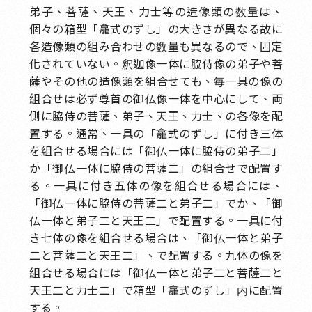
弟子、菩薩、天王、力士等の造像類の数量は、
個々の箱型「龕式のずし」の大きさが異なる故に
各造像類の組み合わせの数量も異なるので、固定
化されていない。釈迦像一体に脇侍像の弟子や菩
薩やその他の造像類を組合せても、毎一具の像の
組合せは必ず尊首の御仏像一体を中心にして、両
側に脇侍の菩薩、弟子、天王、力士、の各像を配
置する。通常、一具の「龕式のずし」に付き三体
を組合せる場合には「御仏一体に脇侍の弟子二」
か「御仏一体に脇侍の菩薩二」の組合せで配置す
る。一具に付き五体の像を組合せる場合には、
「御仏一体に脇侍の菩薩二と弟子二」でか、「御
仏一体と弟子二と天王二」で配置する。一具に付
き七体の像を組合せる場合は、「御仏一体と弟子
二と菩薩二と天王二」、で配置する。九体の像を
組合せる場合には「御仏一体と弟子二と菩薩二と
天王二と力士二」で箱型「龕式のずし」内に配置
する。