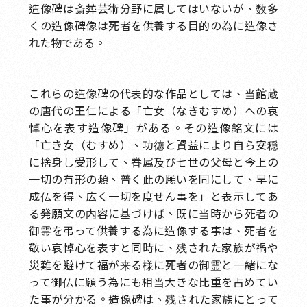
造像碑は斎葬芸術分野に属してはいないが、数多
くの造像碑像は死者を供養する目的の為に造像さ
れた物である。
これらの造像碑の代表的な作品としては、当館蔵
の唐代の王仁による「亡女（なきむすめ）への哀
悼心を表す造像碑」がある。その造像銘文には
「亡き女（むすめ）、功徳と資益により自ら安穏
に捨身し受形して、眷属及び七世の父母と今上の
一切の有形の類、普く此の願いを同にして、早に
成仏を得、広く一切を度せん事を」と表示してあ
る発願文の内容に基づけば、既に当時から死者の
御霊を弔って供養する為に造像する事は、死者を
敬い哀悼心を表すと同時に、残された家族が禍や
災難を避けて福が来る様に死者の御霊と一緒にな
って御仏に願う為にも相当大きな比重を占めてい
た事が分かる。造像碑は、残された家族にとって