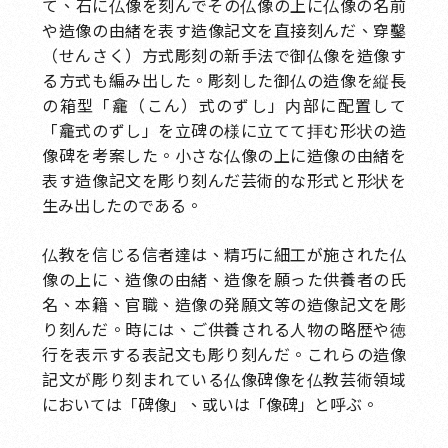
て、石に仏像を刻んでその仏像の上に仏像の名前
や造像の由緒を表す造像記文を直接刻んだ、穿鑿
（せんさく）方式彫刻の新手法で御仏像を造像す
る方式も編み出した。彫刻した御仏の造像を縦長
の箱型「龕（こん）式のずし」内部に配置して
「龕式のずし」を立碑の様に立てて拝む形状の造
像碑を考案した。小さな仏像の上に造像の由緒を
表す造像記文を彫り刻んだ芸術的な形式と形状を
生み出したのである。
仏教を信じる信者達は、精巧に細工が施された仏
像の上に、造像の由緒、造像を願った供養者の氏
名、本籍、官職、造像の発願文等の造像記文を彫
り刻んだ。時には、ご供養される人物の略歴や徳
行を表示する表記文も彫り刻んだ。これらの造像
記文が彫り刻まれている仏像碑像を仏教芸術領域
においては「碑像」、或いは「像碑」と呼ぶ。