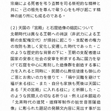
宗廟による死者を弔う斎葬を司る祭祀的な精神と
共に、己の祖先を尊んで敬う心をも呼び起こす精
神の拠り所にも成るのである。
(２) 天国の「宮殿」と石窟造像の縮図について
北朝時代は異なる王朝への禅譲（非武力による王
朝の支配権交代）が煩雑に起こり、支配者の権力
の攻防も激しく変化し変遷した時代であった。こ
のような歴史的な背景の下に、王朝の支配者達は
国家の安泰と社会の安寧を祈求する為に国力を挙
げて石窟を中心に彫刻した造像群を創造する事に
力を入れると同時に、民間の仏教信徒達も御仏の
ご恩とお救いの力を借りて、「禍や災難を避けて
福が来る様に、また、自分も家族も死後は天国に
ある「天の宮殿」に入れる様に」と祈願した。こ
のような民間人の切なる祈りは、例えば本館蔵の
「北斉時代の道梵・道輝等制作の観世音菩薩造
像」に彫られた題記の発願文内容に見出す事が出