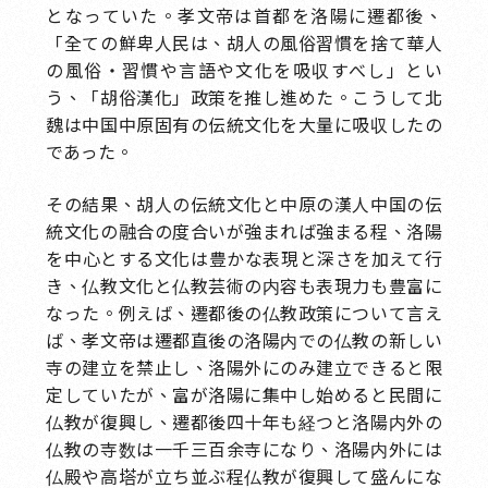
となっていた。孝文帝は首都を洛陽に遷都後、
「全ての鮮卑人民は、胡人の風俗習慣を捨て華人
の風俗・習慣や言語や文化を吸収すべし」とい
う、「胡俗漢化」政策を推し進めた。こうして北
魏は中国中原固有の伝統文化を大量に吸収したの
であった。
その結果、胡人の伝統文化と中原の漢人中国の伝
統文化の融合の度合いが強まれば強まる程、洛陽
を中心とする文化は豊かな表現と深さを加えて行
き、仏教文化と仏教芸術の内容も表現力も豊富に
なった。例えば、遷都後の仏教政策について言え
ば、孝文帝は遷都直後の洛陽内での仏教の新しい
寺の建立を禁止し、洛陽外にのみ建立できると限
定していたが、富が洛陽に集中し始めると民間に
仏教が復興し、遷都後四十年も経つと洛陽内外の
仏教の寺数は一千三百余寺になり、洛陽内外には
仏殿や高塔が立ち並ぶ程仏教が復興して盛んにな