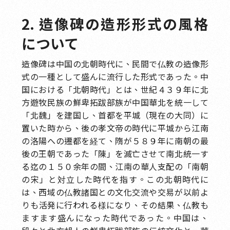
2. 造像碑の造形形式の風格
について
造像碑は中国の北朝時代に、民間で仏教の造像形
式の一種として盛んに流行した形式であった。中
国における「北朝時代」とは、世紀４３９年に北
方遊牧民族の鮮卑拓跋部族が中国華北を統一して
「北魏」を建国し、首都を平城（現在の大同）に
置いた時から、後の孝文帝の時代に平城から江南
の洛陽への遷都を経て、隋が５８９年に南朝の最
後の王朝であった「陳」を滅亡させて南北統一す
る迄の１５０余年の間、江南の華人支配の「南朝
の宋」と対立した時代を指す。この北朝時代に
は、西域の仏教諸国との文化交流や交易が以前よ
りも活発に行われる様になり、その結果、仏教も
ますます盛んになった時代であった。中国は、