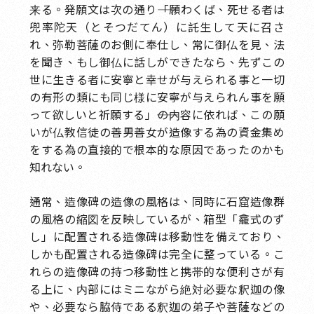
来る。発願文は次の通り――「願わくば、死せる者は
兜率陀天（とそつだてん）に託生して天に召さ
れ、弥勒菩薩のお側に奉仕し、常に御仏を見、法
を聞き、もし御仏に話しができたなら、先ずこの
世に生きる者に安寧と幸せが与えられる事と一切
の有形の類にも同じ様に安寧が与えられん事を願
って欲しいと祈願する」――の内容に依れば、この願
いが仏教信徒の善男善女が造像する為の資金集め
をする為の直接的で根本的な原因であったのかも
知れない。
通常、造像碑の造像の風格は、同時に石窟造像群
の風格の縮図を反映しているが、箱型「龕式のず
し」に配置される造像碑は移動性を備えており、
しかも配置される造像碑は完全に整っている。こ
れらの造像碑の持つ移動性と携帯的な便利さが有
る上に、内部にはミニながら絶対必要な釈迦の像
や、必要なら脇侍である釈迦の弟子や菩薩などの