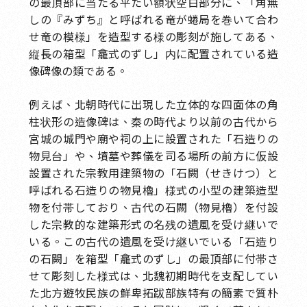
の最頂部に当たる平たい額状空白部分に、「角無
しの『みずち』と呼ばれる竜が蜷局を巻いて合わ
せ竜の模様」を造型する様の彫刻が施してある、
縦長の箱型「龕式のずし」内に配置されている造
像碑像の類である。
例えば、北朝時代に出現した立体的な四面体の角
柱状形の造像碑は、秦の時代より以前の古代から
宮城の城門や廟や祠の上に設置された「石造りの
物見台」や、墳墓や葬儀を司る場所の前方に仮設
設置された宗教用建築物の「石闕（せきけつ）と
呼ばれる石造りの物見櫓」様式の小型の建築造型
物を付帯しており、古代の石闕（物見櫓）を付設
した宗教的な建築形式の名残の遺風を受け継いで
いる。この古代の遺風を受け継いでいる「石造り
の石闕」を箱型「龕式のずし」の最頂部に付帯さ
せて彫刻した様式は、北魏初期時代を支配してい
た北方遊牧民族の鮮卑拓跋部族特有の簡素で質朴