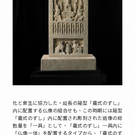
化と衆生に協力した。縦長の箱型「龕式のずし」
内に配置する仏像の組合せも、この時期には箱型
「龕式のずし」内に配置され彫刻された造像の総
数量を「一具」として、「龕式のずし」一具内に
「仏像一体」を配置するタイプから、「龕式のず