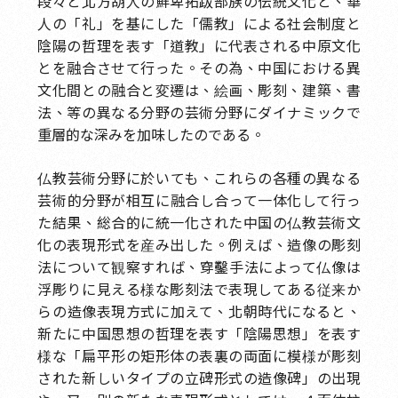
段々と北方胡人の鮮卑拓跋部族の伝統文化と、華
人の「礼」を基にした「儒教」による社会制度と
陰陽の哲理を表す「道教」に代表される中原文化
とを融合させて行った。その為、中国における異
文化間との融合と変遷は、絵画、彫刻、建築、書
法、等の異なる分野の芸術分野にダイナミックで
重層的な深みを加味したのである。
仏教芸術分野に於いても、これらの各種の異なる
芸術的分野が相互に融合し合って一体化して行っ
た結果、総合的に統一化された中国の仏教芸術文
化の表現形式を産み出した。例えば、造像の彫刻
法について観察すれば、穿鑿手法によって仏像は
浮彫りに見える様な彫刻法で表現してある従来か
らの造像表現方式に加えて、北朝時代になると、
新たに中国思想の哲理を表す「陰陽思想」を表す
様な「扁平形の矩形体の表裏の両面に模様が彫刻
された新しいタイプの立碑形式の造像碑」の出現