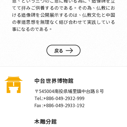
恩、という三つのご恩に報いる為に、造像碑を立
てて拝みご供養するのである。その為、仏教にお
ける造像碑を公開展示するのは、仏教文化と中国
の孝道思想を無理なく結び合わせて実践している
事になるのである。
戻る
中台世界博物館
〒545004
南投県埔里鎮中台路８号
Tel.:
+886-049-2932-999
Fax :
+886-049-2933-192
木雕分館