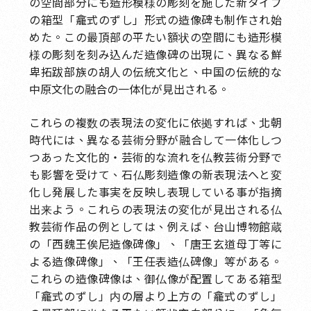
の空間部分にも造形模様の彫刻を施した新タイプ
の箱型「龕式のずし」形式の造像碑も制作され始
めた。この最頂部の平たい額状の空間にも造形模
様の彫刻を刻み込んだ造像碑の出現に、異なる鮮
卑拓跋部族の胡人の伝統文化と、中国の伝統的な
中原文化の融合の一体化が見出される。
これらの複数の表現法の変化に依拠すれば、北朝
時代には、異なる芸術分野が融合して一体化しつ
つあった文化的・芸術的な流れを仏教芸術分野で
も影響を受けて、石仏彫刻造像の新表現法へと変
化し発展した事実を反映し表現している事が指摘
出来よう。これらの表現法の変化が見出される仏
教芸術作品の例としては、例えば、台山博物館蔵
の「西魏王俟尼造像碑像」、「唐王玄道母丁等に
よる造像碑像」、「王任表造仏碑像」等がある。
これらの造像碑像は、御仏像が配置してある箱型
「龕式のずし」内の層より上方の「龕式のずし」