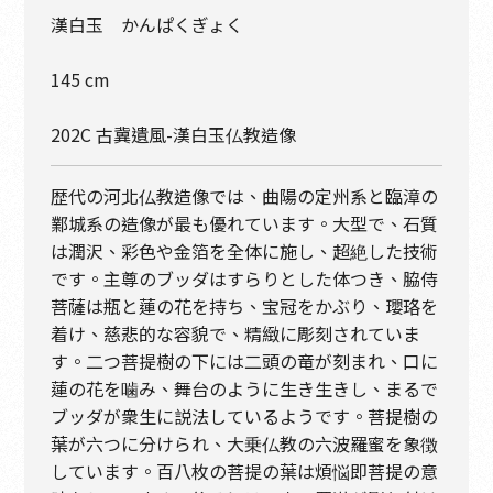
漢白玉 かんぱくぎょく
145 cm
202C 古冀遺風-漢白玉仏教造像
歴代の河北仏教造像では、曲陽の定州系と臨漳の
鄴城系の造像が最も優れています。大型で、石質
は潤沢、彩色や金箔を全体に施し、超絶した技術
です。主尊のブッダはすらりとした体つき、脇侍
菩薩は瓶と蓮の花を持ち、宝冠をかぶり、瓔珞を
着け、慈悲的な容貌で、精緻に彫刻されていま
す。二つ菩提樹の下には二頭の竜が刻まれ、口に
蓮の花を噛み、舞台のように生き生きし、まるで
ブッダが衆生に説法しているようです。菩提樹の
葉が六つに分けられ、大乗仏教の六波羅蜜を象徴
しています。百八枚の菩提の葉は煩悩即菩提の意