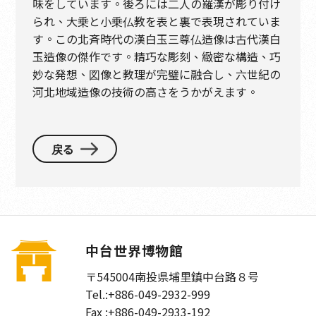
味をしています。後ろには二人の羅漢が彫り付け
られ、大乗と小乗仏教を表と裏で表現されていま
す。この北斉時代の漢白玉三尊仏造像は古代漢白
玉造像の傑作です。精巧な彫刻、緻密な構造、巧
妙な発想、図像と教理が完璧に融合し、六世紀の
河北地域造像の技術の高さをうかがえます。
戻る
中台世界博物館
〒545004
南投県埔里鎮中台路８号
Tel.:
+886-049-2932-999
Fax :
+886-049-2933-192