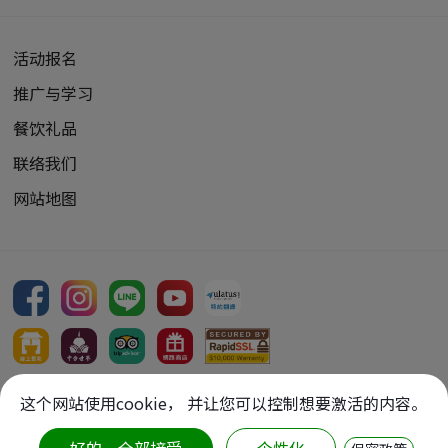
活动报名
推广与学习
餐饮礼品
联络我们
网站地图
Copyright Reserved, 2026
这个网站使用cookie， 并让您可以控制想要激活的内容。
版权所有：
财团法人中台文化艺术基金会
【转载图文请先征求同意】