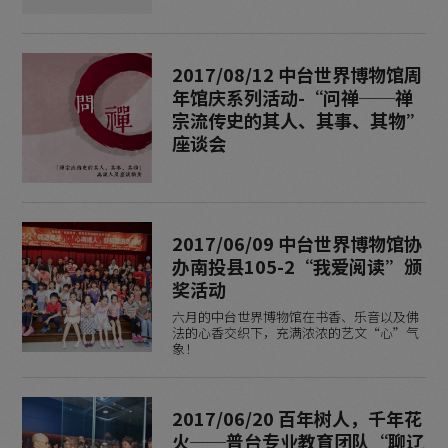
2017/08/12 中台世界博物馆周
年馆庆系列活动-“问禅──禅
宗流传史的其人、其事、其物”
座谈会
2017/06/09 中台世界博物馆协
办南投县105-2“我爱阅读”颁
奖活动
六月的中台世界博物馆在书香、乐音以及佛
法的心香交织下，充满浓浓的艺文“心”气
象！
2017/06/20 百年树人，千年花
火──普台专业教育团队“聊辽