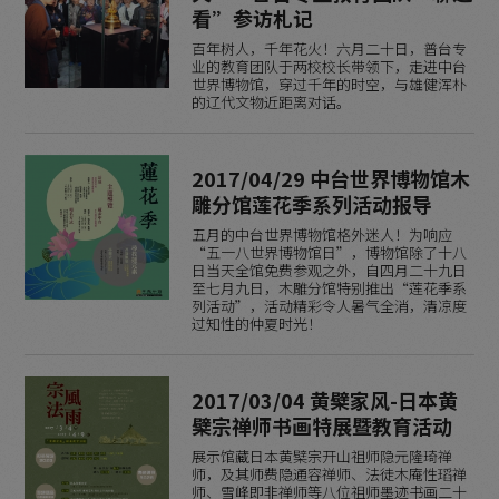
看”参访札记
百年树人，千年花火！六月二十日，普台专
业的教育团队于两校校长带领下，走进中台
世界博物馆，穿过千年的时空，与雄健浑朴
的辽代文物近距离对话。
2017/04/29 中台世界博物馆木
雕分馆莲花季系列活动报导
五月的中台世界博物馆格外迷人！为响应
“五一八世界博物馆日”，博物馆除了十八
日当天全馆免费参观之外，自四月二十九日
至七月九日，木雕分馆特别推出“莲花季系
列活动”，活动精彩令人暑气全消，清凉度
过知性的仲夏时光！
2017/03/04 黄檗家风-日本黄
檗宗禅师书画特展暨教育活动
展示馆藏日本黄檗宗开山祖师隐元隆琦禅
师，及其师费隐通容禅师、法徒木庵性瑫禅
师、雪峰即非禅师等八位祖师墨迹书画二十