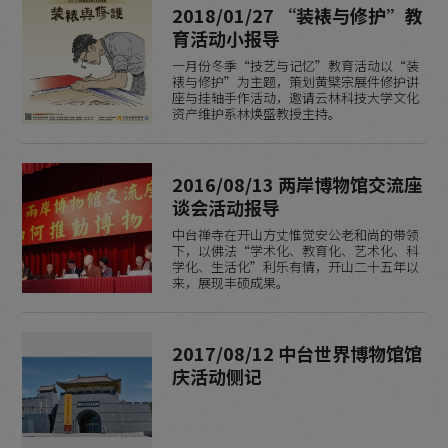
2018/01/27 “装裱与修护”教
育活动小报导
一月份冬季“技艺与记忆”教育活动以“装
裱与修护”为主题，策划黄檗宗展件修护讲
座与挂轴手作活动，邀请云林科技大学文化
资产维护系林焕盛教授主持。
2016/08/13 两岸博物馆交流座
谈会活动报导
中台禅寺在开山方丈惟觉安公老和尚的带领
下，以佛法“学术化、教育化、艺术化、科
学化、生活化”利乐有情，开山二十五年以
来，展现丰硕成果。
2017/08/12 中台世界博物馆馆
庆活动侧记