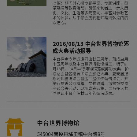
七幅；期间并安排专题导览、专题讲座、煎
茶展演等教育活动，引领来访者进一步从历
史、文化、生活等多元面向，丰富对佛教艺
术的体验，从中领会历代祖师跨海弘法的度
众愿心。
2016/08/13 中台世界博物馆落
成大典活动报导
中台禅寺今年适逢开山廿五周年、落成启用
十五周年以及中台世界博物馆竣工，特于8
月13日、14日举行博物馆落成剪彩大典、护
法总会暨各精舍护法会颁证大典、夏安居报
恩药师圆满法会暨盂兰盆供佛斋僧法会，并
举行慈善公益捐赠、文物致赠、博物馆交流
座谈会等活动，现场嘉宾云集，二万多人共
同见证中台广传廿五年的弘法成果。
中台世界博物馆
545004
南投县
埔里镇
中台路8号