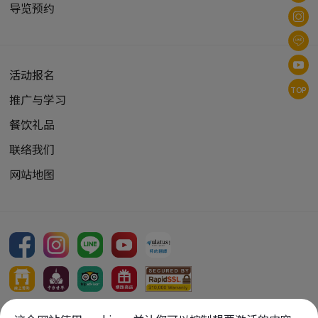
导览预约
活动报名
TOP
推广与学习
餐饮礼品
联络我们
网站地图
Copyright Reserved, 2026