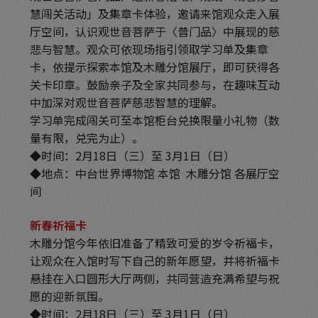
慧闯关活动」及集章卡体验，邀请来馆观众走入展
厅空间，认识观世音菩萨于〈普门品〉中展现的慈
悲与智慧。观众可依现场指引领取学习单及集章
卡，依提示探索本馆及木雕分馆展厅，即可获得各
关卡印章。鼓励亲子及全家共同参与，在趣味互动
中加深对观世音菩萨慈悲智慧的理解。
学习单完成闯关可至本馆柜台兑换限量小礼物（数
量有限，兑完为止）。
◆时间：2月18日（三）至 3月1日（日）
◆地点：中台世界博物馆 本馆 木雕分馆 各展厅空
间
新春祈福卡
木雕分馆今年依旧准备了精致可爱的岁令祈福卡，
让观众在入馆时写下自己的新年愿望，并将祈福卡
悬挂在入口圆形大厅两侧，共同营造充满希望与祝
愿的迎新氛围。
◆时间：2月18日（三）至 3月1日（日）