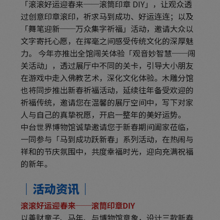
「滚滚好运迎春来──滚筒印章 DIY」，让观众透
过创意印章滚印，祈求马到成功、好运连连；以及
「舞笔迎新──万众集字祈福」活动，邀请大众以
文字寄托心愿，在挥毫之间感受传统文化的深厚魅
力。 今年亦推出全馆闯关体验「观音妙智慧──闯
关活动」，透过展厅中不同的关卡，引导大小朋友
在游戏中走入佛教艺术，深化文化体验。木雕分馆
也将同步推出新春祈福活动，延续往年备受欢迎的
祈福传统，邀请您在温馨的展厅空间中，写下对家
人与自己的真挚祝愿，开启一整年的美好运势。
中台世界博物馆诚挚邀请您于新春期间阖家莅临，
一同参与「马到成功跃新春」系列活动，在热闹与
祥和的节庆氛围中，共度幸福时光，迎向充满祝福
的新年。
｜活动资讯｜
滚滚好运迎春来──滚筒印章DIY
以善财童子、马年、与博物馆意象，设计三款新春