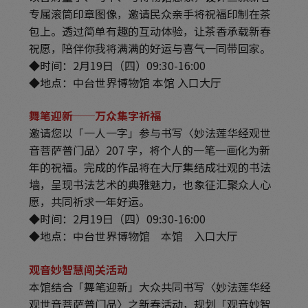
专属滚筒印章图像，邀请民众亲手将祝福印制在茶
包上。透过简单有趣的互动体验，让茶香承载新春
祝愿，陪伴你我将满满的好运与喜气一同带回家。
◆时间：2月19日（四）09:30-16:00
◆地点：中台世界博物馆 本馆 入口大厅
舞笔迎新──万众集字祈福
邀请您以「一人一字」参与书写〈妙法莲华经观世
音菩萨普门品〉207 字，将个人的一笔一画化为新
年的祝福。完成的作品将在大厅集结成壮观的书法
墙，呈现书法艺术的典雅魅力，也象征汇聚众人心
愿，共同祈求一年好运。
◆时间：2月19日（四）09:30-16:00
◆地点：中台世界博物馆 本馆 入口大厅
观音妙智慧闯关活动
本馆结合「舞笔迎新」大众共同书写〈妙法莲华经
观世音菩萨普门品〉之新春活动，规划「观音妙智