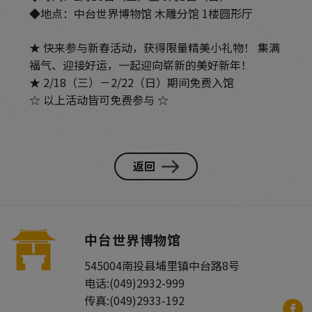
◆地点：中台世界博物馆 木雕分馆 1楼圆形厅
★ 快来参与新春活动，获得限量精美小礼物！ 集满
福气、迎接好运，一起迎向崭新的美好新年！
★ 2/18（三）－2/22（日）期间免费入馆
☆ 以上活动皆可免费参与 ☆
返回
中台世界博物馆
545004
南投县
埔里镇
中台路8号
电话:
(049)2932-999
传真:
(049)2933-192