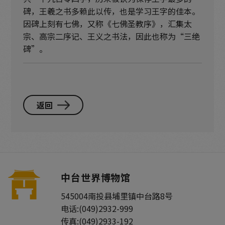
碑，王羲之书多赖此以传，也是学习王字的佳本。
因碑上刻有七佛，又称《七佛圣教序》，汇集太
宗、高宗二序记、王义之书法，因此也称为“三绝
碑”。
返回
中台世界博物馆
545004
南投县
埔里镇
中台路8号
电话:
(049)2932-999
传真:
(049)2933-192