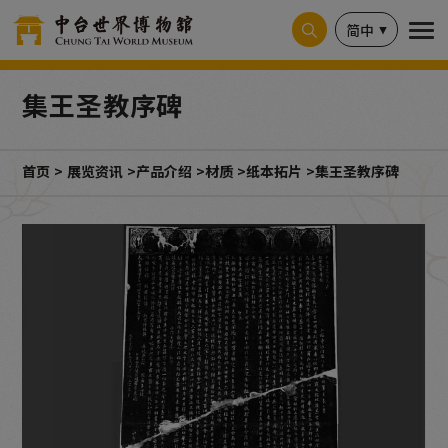
Cookie管理面板
简中
集王圣教序碑
首页
展览资讯
产品介绍
材质
纸本拓片
集王圣教序碑