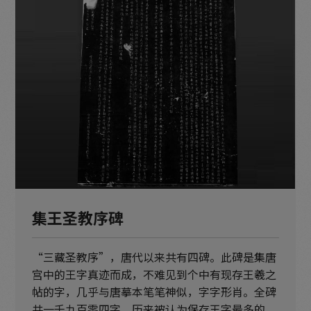
集王圣教序碑
“三藏圣教序”，唐代以来共有四碑。此碑是集唐
宫中的王字真迹而成，不难见到个中有现存王羲之
帖的字，几乎与唐摹本笔笔神似，字字形肖。全碑
共一千九百零四字，历来被认为保存王字最多的