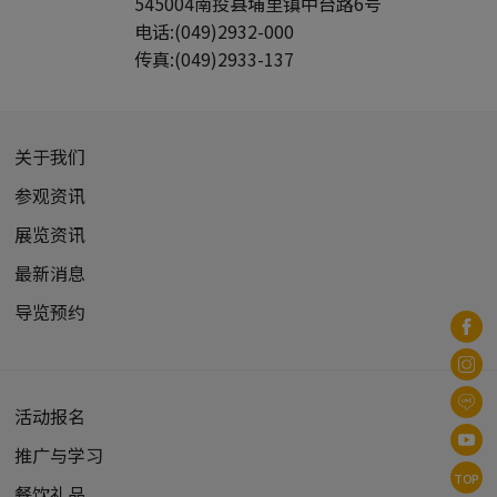
545004
南投县
埔里镇
中台路6号
宋代 (1)
电话:
(049)2932-000
曹魏 (1)
传真:
(049)2933-137
东汉 (1)
辽代 (1)
十四至十七世纪 (0)
关于我们
民国 (0)
参观资讯
犍陀罗 (1)
北魏 (2)
展览资讯
北齐 (4)
最新消息
唐代 (5)
导览预约
辽代 (2)
金代 (1)
明代 (1)
活动报名
清代 (3)
推广与学习
TOP
餐饮礼品