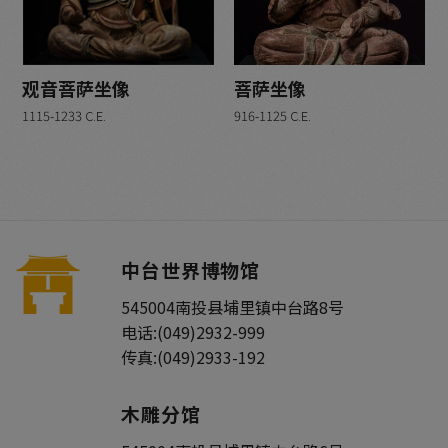
铜鎏金 (1)
绢本设色 (1)
砂岩 (0)
观音菩萨坐像
菩萨坐像
纸本拓片 (5)
1115-1233 C.E.
916-1125 C.E.
纸本水墨 (0)
纸本设色 (1)
木雕 (2)
石雕 (4)
金铜 (2)
墨宝 (0)
中台世界博物馆
瓷 (1)
545004
南投县
埔里镇
中台路8号
电话:
(049)2932-999
年代
传真:
(049)2933-192
近现代 (2)
西魏 (1)
木雕分馆
东魏 (1)