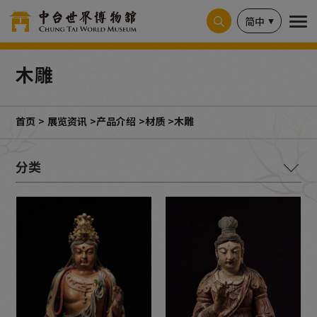
Cookie管理面板
简中
木雕
首页
展览资讯
产品介绍
材质
木雕
材质
纸本墨书 (3)
石灰岩 (4)
页岩 (1)
黄纸墨书 (1)
布 (1)