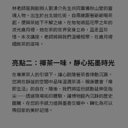
林老師是與創辦人劉漢介先生共同籌備秋山堂的靈
魂人物。出生於台北迪化街，自兩歲跟著爺爺喝茶
起，便與茶結下不解之緣。在匆匆將屆花甲之年的
流光歲月裡，她在茶的世界安身立命，且走且珍
惜。本次講座，老師將與我們溫暖相聚，在歲月裡
細敘茶的滋味。
亮點二：禪茶一味，靜心拓墨時光
在專業茶人的引領下，讓心跳隨著茶香律動沉澱。
您將在靜謐的空間中品味溫潤茶湯，親身體會「禪
即生活」的自在。隨後，我們將這份感動延伸至指
尖——透過現場拓印體驗，讓博物館內沉靜的歷史
圖騰，在您的手感力道與墨香交織中，轉化為可以
帶回家的美好記憶。