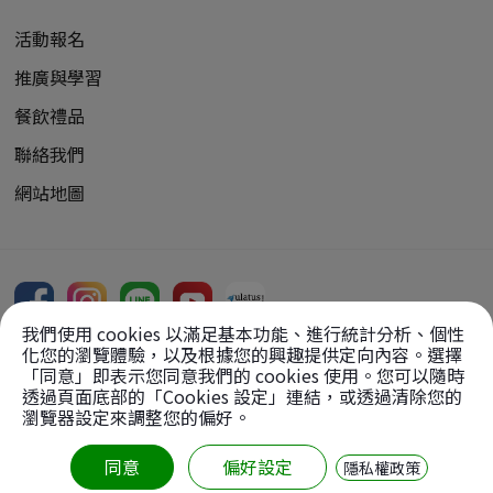
活動報名
推廣與學習
餐飲禮品
聯絡我們
網站地圖
我們使用 cookies 以滿足基本功能、進行統計分析、個性
化您的瀏覽體驗，以及根據您的興趣提供定向內容。選擇
「同意」即表示您同意我們的 cookies 使用。您可以隨時
透過頁面底部的「Cookies 設定」連結，或透過清除您的
Copyright Reserved, 2026
瀏覽器設定來調整您的偏好。
版權所有：
財團法人中台文化藝術基金會
【轉載圖文請先徵求同意】
同意
偏好設定
隱私權政策