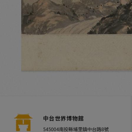
中台世界博物館
545004
南投縣
埔里鎮
中台路8號