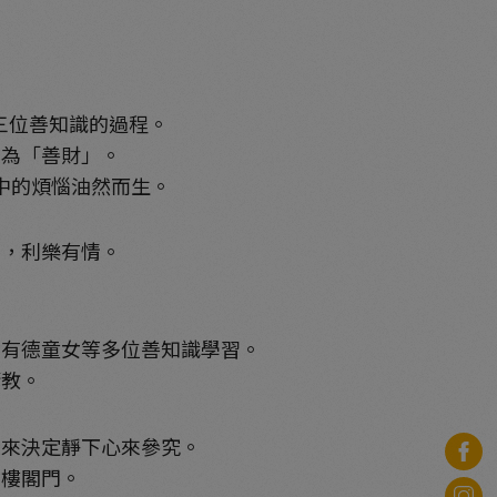
三位善知識的過程。
名為「善財」。
中的煩惱油然而生。
間，利樂有情。
和有德童女等多位善知識學習。
請教。
後來決定靜下心來參究。
開樓閣門。