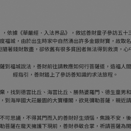
」，依據《華嚴經．入法界品》，敘述善財童子參訪五十
度福城，由於出生時家中自然湧出許多金銀財寶，故取
但隨著錢財散盡，卻依舊有很多貧困者無法得到救濟，心
薩到福城說法，善財前往請教應如何行菩薩道，造福人
經指引，善財踏上了參訪善知識的求法旅程。
棄，找到德雲比丘、海雲比丘、勝熱婆羅門、德生童男
，到海岸國大莊嚴園的大寶樓閣，欲見彌勒菩薩，親近
不可思議，不得其門而入的善財好生煩惱，焦躁不安，
勒菩薩在龍天擁護下現前，善財恭敬合掌，祈請菩薩為