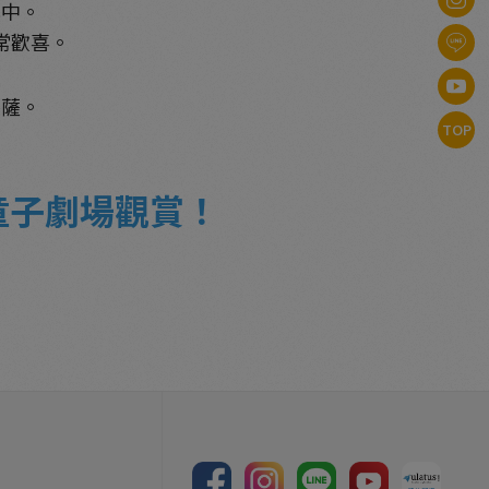
其中。
常歡喜。
菩薩。
TOP
童子劇場觀賞！