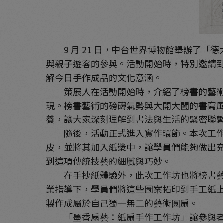
9 月 21 日，中台世界博物館舉辦了「
與親子遊客的參與。活動開始時，特別邀請
解今日手作成品的文化意涵。
策展人在活動開始時，介紹了榜書的藝術特
現。榜書藝術的磅礴氣勢與大開大闔的書寫
養，讓大家深刻理解到書法與生活的緊密聯
隨後，活動正式進入實作環節。本次工作坊
皮，並將其加入紙漿中，讓學員們能夠做出
到這項傳統技藝的細膩與巧妙。
在手抄紙體驗外，此次工作坊也將榜書藝術
業指導下，學員們將這些圖案拓印到手工紙
製作成屬於自己獨一無二的藝術圓扇。
「墨香扇藝：紙扇手作工作坊」讓參與者不