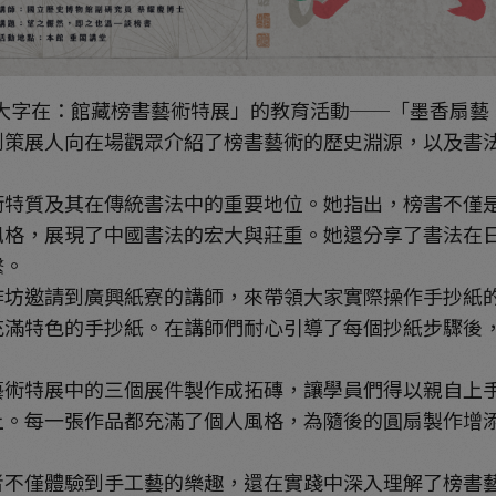
德大字在：館藏榜書藝術特展」的教育活動──「墨香扇
到策展人向在場觀眾介紹了榜書藝術的歷史淵源，以及書
質及其在傳統書法中的重要地位。她指出，榜書不僅是
風格，展現了中國書法的宏大與莊重。她還分享了書法在
繫。
邀請到廣興紙寮的講師，來帶領大家實際操作手抄紙的
充滿特色的手抄紙。在講師們耐心引導了每個抄紙步驟後
特展中的三個展件製作成拓磚，讓學員們得以親自上手
上。每一張作品都充滿了個人風格，為隨後的圓扇製作增
僅體驗到手工藝的樂趣，還在實踐中深入理解了榜書藝