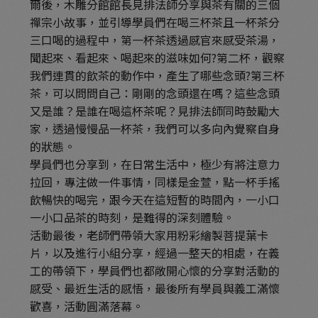
爾後，木雕分館館長見排法師分享與茶有關的三個
禪宗小故事，並引導學員們在喝三杯茶且一杯茶分
三口喝的過程中，第一杯茶透過感官來感受茶湯，
聞起來、看起來、喝起來的滋味如何?第二杯，觀察
我們連貫的飲茶的動作中，產生了哪些念頭?第三杯
茶，可以問問自己：剛剛的念頭還在嗎？這些念頭
又是誰？是誰在喝這杯茶呢？見排法師同時鼓勵大
家，透過慢慢品一杯茶，我們可以多向內覺察自身
的狀態。
學員們也分享到，在日常生活中，極少有將注意力
拉回，專注做一件事情，同樣是金萱，點一杯手搖
飲暢快的喝完，跟今天在這短暫的時間內，一小口
一小口品茶的時刻，是難得的深刻體驗。
活動最後，老師們帶領大家用粉彩繪製菩提葉卡
片，以及進行小組分享，經過一整天的相處，在義
工的帶領下，學員們也都敞開心懷的分享對活動的
感受、最近生活的感悟，最後所有學員與義工滿懷
歡喜，活動圓滿落幕。