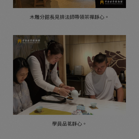
木雕分館長見排法師帶領茶禪靜心。
學員品茗靜心。