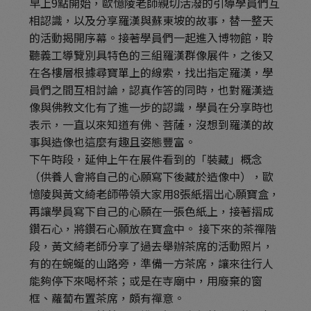
早上9點開始，歐憶陵老師親切活潑的引導學員們互
相認識，以及分享羅漢與蘇東坡的故事，替一整天
的活動揭開序幕。接著學員們一起進入博物館，聆
聽義工導覽別具特色的三組羅漢群像展件，之後又
在各樓層根據尋寶單上的線索，找出指定羅漢，學
員們之間互相討論，認真作答的同時，也對羅漢造
像與佛教文化有了進一步的認識，學員在分享時也
表示，一直以來知道有佛、菩薩，沒想到羅漢的故
事與造像也這麼有趣且姿態豐富。
下午時段，延伸上午在展件看到的「裝藏」概念
（供養人會將自己的心願寫下後藏於造像中），歐
憶陵與黃文綺老師帶領大家用8張紙摺出心願寶盒，
再讓學員寫下自己的心願在一張色紙上，接著摺成
鑽石心，將鑽石心願放在寶盒中。 接下來的茶禪階
段，黃文綺老師分享了過去舉辦茶席的活動照片，
有的在蜿蜒的山路旁，準備一方茶席，讓來往行人
能夠停下來喝杯茶；或是在寺廟中，用廢棄的窗
框、蘿蔔布置茶席，頗有禪意。