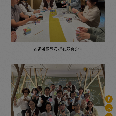
老師帶領學員折心願寶盒。