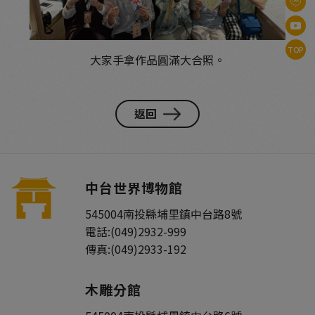
TOP
大家手拿作品圓滿大合照。
返回
中台世界博物館
545004
南投縣
埔里鎮
中台路8號
電話:
(049)2932-999
傳真:
(049)2933-192
木雕分館