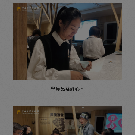
學員品茗靜心。