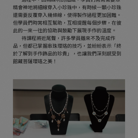
精會神地將細線穿入小珍珠中，有時候一顆小珍珠
還需要反覆穿入幾條線，使得製作過程更加困難。
但學員們時常相互幫助，互相提醒每個步驟，在彼
此的一來一往的協助與鼓勵下展現手作的溫度。
待課程將近尾聲，許多學員雖來不及完成作
品，但都已掌握串珠瓔珞的技巧，並紛紛表示「終
於了解到手作飾品的珍貴」，也讓我們深刻感受到
館藏菩薩瓔珞之美！