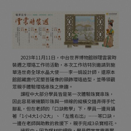
2023年11月11日，中台世界博物館辦理雲裳時
裝週之瓔珞工作坊活動，本次工作坊特別邀請到施
華洛世奇全球水晶大使——李一娟設計師，還原本
館館藏唐代泥塑菩薩像的頸飾瓔珞造型，並帶領觀
眾親手體驗瓔珞串珠之樂趣。
課程中大部分學員皆是第一次體驗珠寶串珠，
因此容易被幾顆珍珠與一條線的縱橫交錯弄得手忙
腳亂，但在老師的「口訣教學」下，學員一邊背誦
著「1小4大1小2大」、「左進右出」……等口訣，
一邊在老師與助教的救援下，親手完成3朵寶相花。
過程中，因為媒材的細緻，學員們常常需要聚