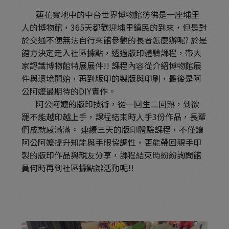
蓮花寶地中的中台世界博物館彷彿是一座埔里
人的博物館，365天都歡迎埔里鎮民的到來，但是對
於交通不便無法自行來館參觀的長者怎麼辦呢? 於是
館方決定走入社區據點，透過版印體驗課程，帶大
家認識博物館特展展件!! 課程內容從介紹博物館展
件與環境開始，再到版印的製版與印刷，最後是阿
公阿嬤最期待的DIY實作。
阿公阿嬤的版印技術，從一回生二回熟，到欲
罷不能越印越上手，課程結束時人手3份作品，長輩
們成就感滿滿。 連續三天的版印體驗課程，不僅讓
阿公阿嬤提升知能與手眼協調性，更能帶回親手印
製的版印作品與親友分享，課程結束時紛紛詢問館
員何時再到社區據點辦活動呢!!