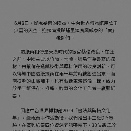
6月8日，擺脫暴雨的陰霾，中台世界博物館用萬里
無雲的天空，迎接南投縣埔里鎮廣興紙寮的「蔡」
老師們。
造紙術相傳是東漢時代的宦官蔡倫改良，在此
之前，中國主要以竹簡、木牘、縑帛作為書寫的媒
材。由蔡倫在造紙技術與原料使用的改良創新，可
以得知中國造紙技術在兩千年前就被創造出來。而
南投縣的山城埔里，也有個像東漢蔡倫一樣，致力
於手工紙保存、推廣、教育的文化工作者—廣興紙
寮。
因應中台世界博物館2019「書法與碑拓文化
年」，繼硯台手作活動後，我們推出手工紙DIY體
驗。在廣興紙寮四位資深老師帶領下，30位觀眾於