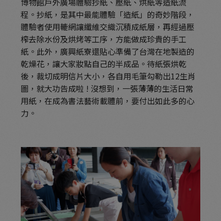
博物館戶外廣場體驗抄紙、壓紙、烘紙等造紙流
程。抄紙，是其中最能體驗「造紙」的奇妙階段，
體驗者使用轆網讓纖維交織沉積成紙層，再經過壓
榨去除水份及烘烤等工序，方能做成珍貴的手工
紙。此外，廣興紙寮還貼心準備了台灣在地製造的
乾燥花，讓大家妝點自己的半成品。待紙張烘乾
後，裁切成明信片大小，各自用毛筆勾勒出12生肖
圖，就大功告成啦 ! 沒想到，一張薄薄的生活日常
用紙，在成為書法藝術載體前，要付出如此多的心
力。