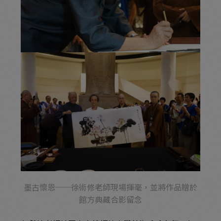
墨古懷恩──徐術修老師現場揮毫，並將作品贈於
館方典藏合影留念