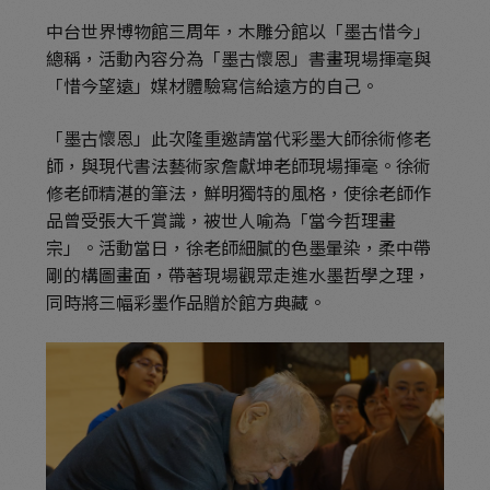
中台世界博物館三周年，木雕分館以「墨古惜今」
總稱，活動內容分為「墨古懷恩」書畫現場揮毫與
「惜今望遠」媒材體驗寫信給遠方的自己。
「墨古懷恩」此次隆重邀請當代彩墨大師徐術修老
師，與現代書法藝術家詹獻坤老師現場揮毫。徐術
修老師精湛的筆法，鮮明獨特的風格，使徐老師作
品曾受張大千賞識，被世人喻為「當今哲理畫
宗」。活動當日，徐老師細膩的色墨暈染，柔中帶
剛的構圖畫面，帶著現場觀眾走進水墨哲學之理，
同時將三幅彩墨作品贈於館方典藏。