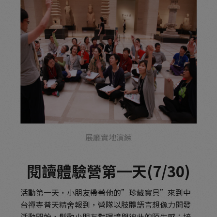
展廳實地演練
閱讀體驗營第㇐天(7/30)
活動第一天，小朋友帶著他的”珍藏寶貝”來到中
台禪寺普天精舍報到，營隊以肢體語言想像力開發
活動開始，鬆動小朋友對環境與彼此的陌生感；接