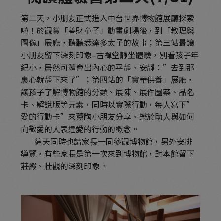
第二天，小朋友正式進入中台世界博物館展廳探索
啦！於觀賞「善財童子」動畫劇場後，到「教理與
圖像」展廳，聽聽悉達多太子的故事；第三站最讓
小朋友留下深刻印象–古禪堂靜坐體驗，別看孩子年
紀小，居然可體會出內心的平靜、安靜：”去到那
裏心就靜下來了”；第四站的「寶華供養」展廳，
讓孩子了解博物館的分類、展陳、展件圖案、品名
卡、解說版等元素，同時以實際行動，每人寫下”
愛的行動卡”來薰陶小朋友分享、樂於助人與如何
向敬愛的人表達愛的行動的概念。
這天同時也請家長一同參觀博物館，另外安排
導覽，有些家長是第一次來到博物館，對本館留下
莊嚴、壯觀的深刻印象。