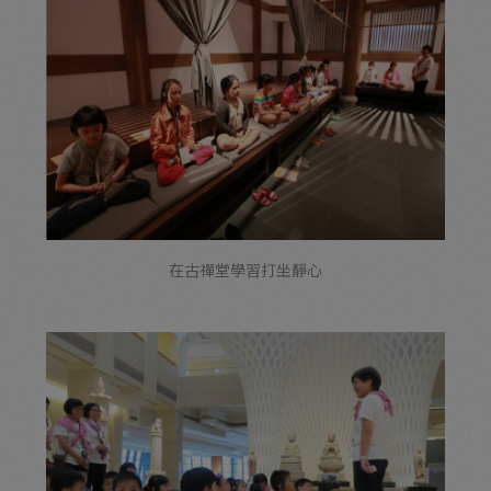
在古禪堂學習打坐靜心