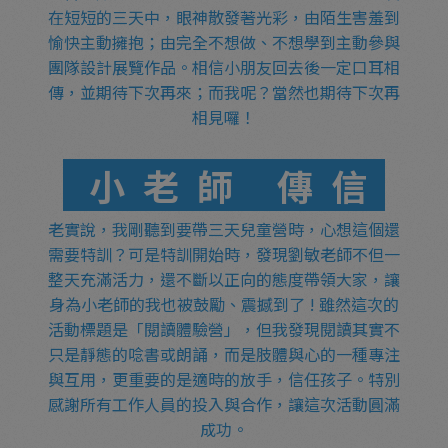
在短短的三天中，眼神散發著光彩，由陌生害羞到
愉快主動擁抱；由完全不想做、不想學到主動參與
團隊設計展覽作品。相信小朋友回去後一定口耳相
傳，並期待下次再來；而我呢？當然也期待下次再
相見囉！
小老師 傳信
老實說，我剛聽到要帶三天兒童營時，心想這個還
需要特訓？可是特訓開始時，發現劉敏老師不但一
整天充滿活力，還不斷以正向的態度帶領大家，讓
身為小老師的我也被鼓勵、震撼到了 !
雖然這次的
活動標題是「閱讀體驗營」，但我發現閱讀其實不
只是靜態的唸書或朗誦，而是肢體與心的一種專注
與互用，更重要的是適時的放手，信任孩子。特別
感謝所有工作人員的投入與合作，讓這次活動圓滿
成功。