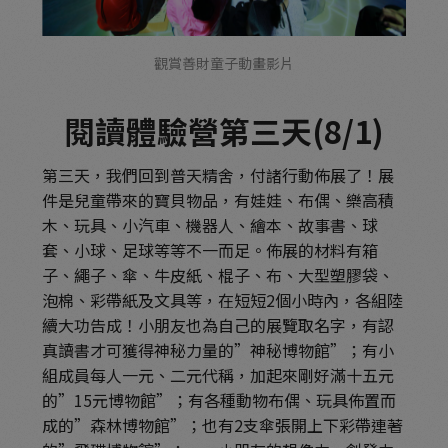
觀賞善財童子動畫影片
閱讀體驗營第三天(8/1)
第三天，我們回到普天精舍，付諸行動佈展了！展
件是兒童帶來的寶貝物品，有娃娃、布偶、樂高積
木、玩具、小汽車、機器人、繪本、故事書、球
套、小球、足球等等不一而足。佈展的材料有箱
子、繩子、傘、牛皮紙、棍子、布、大型塑膠袋、
泡棉、彩帶紙及文具等，在短短2個小時內，各組陸
續大功告成！小朋友也為自己的展覽取名字，有認
真讀書才可獲得神秘力量的”神秘博物館”；有小
組成員每人一元、二元代稱，加起來剛好滿十五元
的”15元博物館”；有各種動物布偶、玩具佈置而
成的”森林博物館”；也有2支傘張開上下彩帶連著