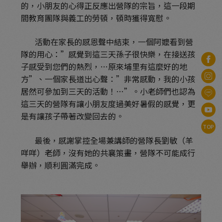
的，小朋友的心得正反應出營隊的宗旨，這一段期
間教育團隊與義工的勞頓，頓時獲得寬慰。
活動在家長的感恩聲中結束，一個阿嬤看到營
隊的用心：”感覺到這三天孫子很快樂，在接送孩
子感受到您們的熱烈，…原來埔里有這麼好的地
方”、一個家長道出心聲：”非常感動，我的小孩
居然可參加到三天的活動！…”。小老師們也認為
這三天的營隊有讓小朋友度過美好暑假的感覺，更
是有讓孩子帶著改變回去的。
TOP
最後，感謝掌控全場兼講師的營隊長劉敏（羊
咩咩）老師，沒有她的共襄策畫，營隊不可能成行
舉辦，順利圓滿完成。