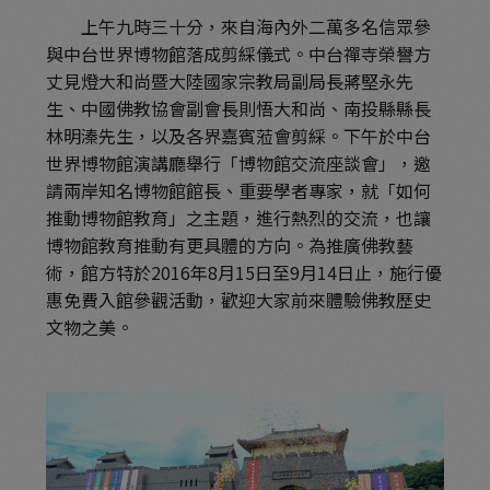
上午九時三十分，來自海內外二萬多名信眾參
與中台世界博物館落成剪綵儀式。中台禪寺榮譽方
丈見燈大和尚暨大陸國家宗教局副局長蔣堅永先
生、中國佛教協會副會長則悟大和尚、南投縣縣長
林明溱先生，以及各界嘉賓蒞會剪綵。下午於中台
世界博物館演講廳舉行「博物館交流座談會」，邀
請兩岸知名博物館館長、重要學者專家，就「如何
推動博物館教育」之主題，進行熱烈的交流，也讓
博物館教育推動有更具體的方向。為推廣佛教藝
術，館方特於2016年8月15日至9月14日止，施行優
惠免費入館參觀活動，歡迎大家前來體驗佛教歷史
文物之美。