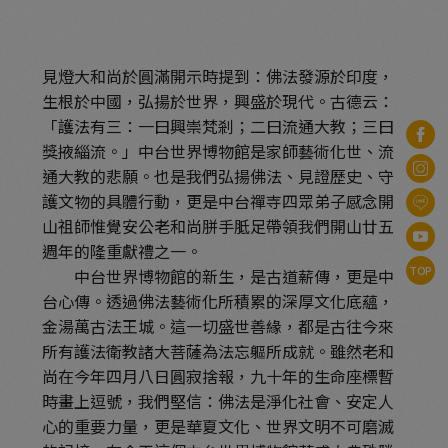
見燈大和尚於圓滿開示時提到：佛法發源於印度，
生根於中國，弘揚於世界，興盛於現代。古德云：
「護法有三：一曰興崇梵剎；二曰流通大教；三曰
獎掖緇流。」中台世界博物館是家師藝術化世、流
通大教的悲願。也是我們弘揚佛法、見證歷史、守
護文物的具體行動，更是中台禪寺四眾弟子感念開
山祖師惟覺安公老和尚胼手胝足帶領我們開山廿五
週年的隆重獻禮之一。
TOP
中台世界博物館的新生，是古道薪傳，更是中
台心傳。透過佛法藝術化所積累的深厚文化底蘊，
金湯萬古法王城。這一切盛世善緣，都是古往今來
所有護法衛教諸大菩薩為法忘軀所成就。雖然老和
尚在今年四月八日圓寂捨報，九十年的生命座標暫
時畫上逗號，我們堅信：佛法是淨化社會、安定人
心的重要力量，更是華夏文化、世界文明不可磨滅