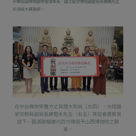
中華民國博物館學會理事長、國立歷史博物館館長張譽騰先生
於落成大典致詞。
在中台禪寺榮譽方丈見燈大和尚（右四）、大陸國
家宗教局副局長蔣堅永先生（右五）等蒞會嘉賓見
證下，圓滿致贈唐代四方佛塔予山西博物院之勝
事。