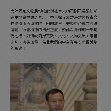
大陸國家文物局博物館與社會文物司副司長張建新
先生於會中致詞表示，中台禪寺毅然決然將珍貴文
物歸還山西博物院，回歸故里，盡顯中台禪寺高瞻
遠矚、行善積德的浩然正氣，如此以身作則一舉堪
稱楷模，對海峽兩岸宗教、文化、文物交流，意義
非凡，功德無量，為此我們向中台禪寺表示最誠摯
的感謝！