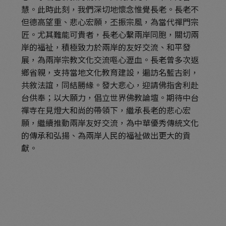
慧。此時此刻，我們深切地懷念惟覺長老。長老不
但德高望重、悲心宏願，丕振宗風，為當代禪門宗
匠。尤其難能可貴者，長老心繫兩岸同胞，關切兩
岸的福祉，積極致力於兩岸的友好交流、和平發
展，為兩岸宗教文化交流嘔心瀝血。長老曾多次返
鄉省親，支持當地文化教育建設，遍訪名藍古剎，
共敘法誼，同結勝緣。發大悲心，迎請佛指舍利赴
台供奉；以大願力，倡立世界佛教論壇。期待中台
禪寺在見燈大和尚的帶領下，繼承長老的悲心宏
願，繼續推動兩岸友好交流，為中華優秀傳統文化
的傳承和弘揚、為兩岸人民的福祉做出更大的貢
獻。