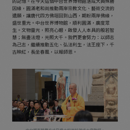
的記憶。在今天這個中台世界博物館落成大典殊勝
因緣，圓滿老和尚推動兩岸宗教文化、藝術交流的
遺願，讓唐代四方佛塔回到山西，期盼兩岸佛緣，
盛世重光。中台世界博物館，順利圓滿，廣度眾
生。文物靈光，照亮心眼，啟發人人本具的般若智
慧；無盡法燈，光照大千。我們更會努力：以師志
為己志，繼續推動五化、弘法利生，法王座下，千
古映紅，長坐春風，以報師恩。