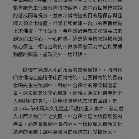
張譽騰先生代表台灣博物館界，為中台世界博物館
的落成開幕祝賀，並表示博物館的目的是保存與詮
釋人類文化遺產，惟覺老和尚建中台山的宗旨就是
上求佛道、下化眾生，希望透過佛教文物讓民眾來
親近而生信心、一心向佛，這是這座博物館教育的
核心價值。相信台灣的宗教事業會因為中台世界博
物館的興建，呈現另外一種風貌。
隨後在見燈大和尚及蒞會嘉賓見證下，將唐代
四方佛塔乙座贈予山西博物院。山西博物院院長石
金鳴先生在致詞中，對於中台禪寺的慷慨捐贈善
舉，深表敬意與衷心感謝。保護人類文化遺產是全
人類共同的責任，這座珍貴唐代文物的回歸，是
2016年海峽兩岸文化遺產保護的重大事件，必定載
入山西文物工作之史冊。中台禪寺這次功德無量的
善舉，必定會激勵社會各界人士積極加入保護文化
遺產的事業；讓中華優秀的傳統文化發揚光大。