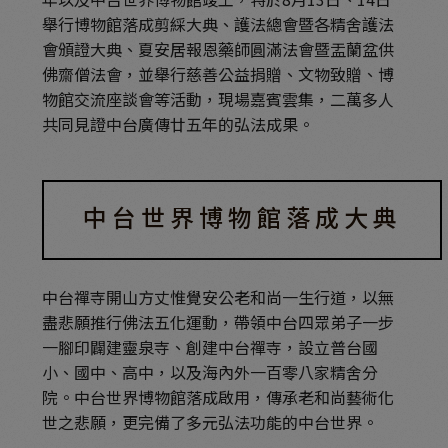
舉行博物館落成剪綵大典、護法總會暨各精舍護法
會頒證大典、夏安居報恩藥師圓滿法會暨盂蘭盆供
佛齋僧法會，並舉行慈善公益捐贈、文物致贈、博
物館交流座談會等活動，現場嘉賓雲集，二萬多人
共同見證中台廣傳廿五年的弘法成果。
中台世界博物館落成大典
中台禪寺開山方丈惟覺安公老和尚一生行道，以無
盡悲願推行佛法五化運動，帶領中台四眾弟子一步
一腳印闢建靈泉寺、創建中台禪寺，設立普台國
小、國中、高中，以及海內外一百零八家精舍分
院。中台世界博物館落成啟用，傳承老和尚藝術化
世之悲願，更完備了多元弘法功能的中台世界。