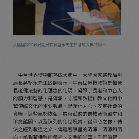
大陸國家宗教局副局長蔣堅永先生於落成大典致詞。
中台世界博物館落成大典中，大陸國家宗教局副
局長蔣堅永先生致詞表示，中台世界博物館是惟覺
長老佛法藝術化理念的化現，凝聚了長老和中台人
的願力和智慧，是傳承、守護和弘揚佛教文化和中
華傳統文化的重要載體，是淨化人心、安定社會的
資糧。這些氣勢恢弘、肅穆莊嚴的佛教藝術殿堂和
珍寶館閣，以及陳列的化世瑰寶，從印心之像、傳
法之經到載道之文，傳遞著無盡的清淨、清涼和清
心，承載著佛教的精神、文明的光華、千年的智