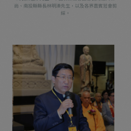
尚、南投縣縣長林明溱先生，以及各界嘉賓蒞會剪
綵。