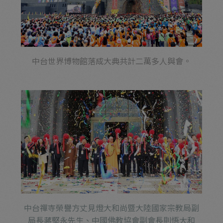
中台世界博物館落成大典共計二萬多人與會。
中台禪寺榮譽方丈見燈大和尚暨大陸國家宗教局副
局長蔣堅永先生、中國佛教協會副會長則悟大和