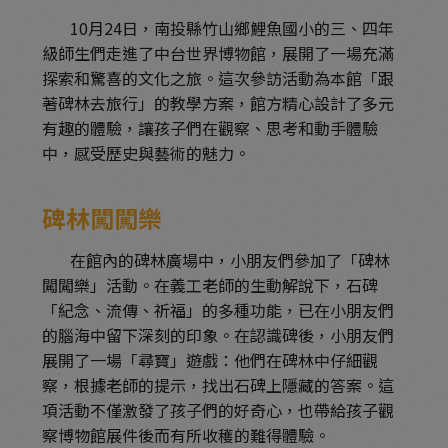
10月24日，南投縣竹山鄉鯉魚國小的三、四年
級師生們走進了中台世界博物館，展開了一場充滿
探索和驚喜的文化之旅。這次參訪活動為本館「跟
著碑林去旅行」的教學方案，館方精心設計了多元
有趣的體驗，讓孩子們在觀察、思考和動手體驗
中，感受歷史與藝術的魅力。
碑林闖闖樂
在館內的碑林廣場中，小朋友們參加了「碑林
闖闖樂」活動。在義工老師的生動解說下，石碑
「紀念、流傳、祈福」的多種功能，已在小朋友們
的腦海中留下深刻的印象。在認識碑後，小朋友們
展開了一場「尋寶」遊戲：他們在碑林中仔細觀
察，根據老師的提示，找出石碑上隱藏的答案。這
項活動不僅激發了孩子們的好奇心，也帶給孩子觀
察博物館展件後而有所收穫的難得體驗。