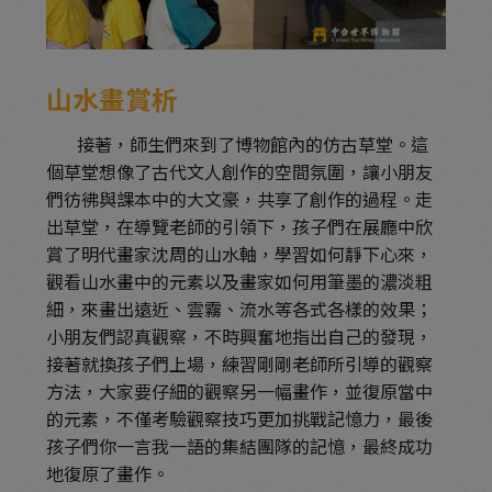
山水畫賞析
接著，師生們來到了博物館內的仿古草堂。這
個草堂想像了古代文人創作的空間氛圍，讓小朋友
們彷彿與課本中的大文豪，共享了創作的過程。走
出草堂，在導覽老師的引領下，孩子們在展廳中欣
賞了明代畫家沈周的山水軸，學習如何靜下心來，
觀看山水畫中的元素以及畫家如何用筆墨的濃淡粗
細，來畫出遠近、雲霧、流水等各式各樣的效果；
小朋友們認真觀察，不時興奮地指出自己的發現，
接著就換孩子們上場，練習剛剛老師所引導的觀察
方法，大家要仔細的觀察另一幅畫作，並復原當中
的元素，不僅考驗觀察技巧更加挑戰記憶力，最後
孩子們你一言我一語的集結團隊的記憶，最終成功
地復原了畫作。