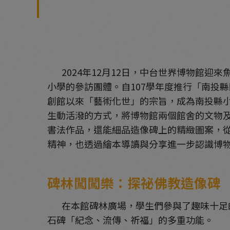
2024年12月12日，中台世界博物館迎
小學的參訪團體。自107學年度推行「南投
創館以來「藝術化世」的宗旨，成為南投縣
生動活潑的方式，將博物館兩個館舍的文物
書法作品，還能細品造像碑上的精緻圖案，
精神，也透過繪本導讀與分享進一步認識博
碑林闖闖樂：探祕佛教造像碑
在本館碑林廣場，學生們參與了趣味十足的
石碑「紀念、流傳、祈福」的多重功能。