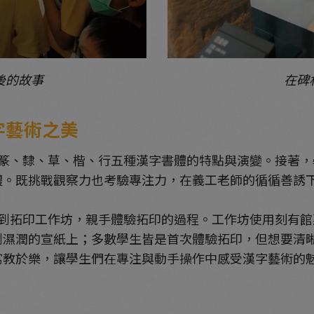
後的故事
在碑
字藝術之美
、隸、草、楷、行五種漢字書體的特點與演變。接著，
體。既挑戰觀察力也考驗專注力，在義工老師的循循善誘
拓印工作坊，親手體驗拓印的過程。工作坊使用刻有館
到濕潤的宣紙上；多數學生皆是首次體驗拓印，但想要清
寓教於樂，讓學生們在專注與動手操作中感受漢字藝術的