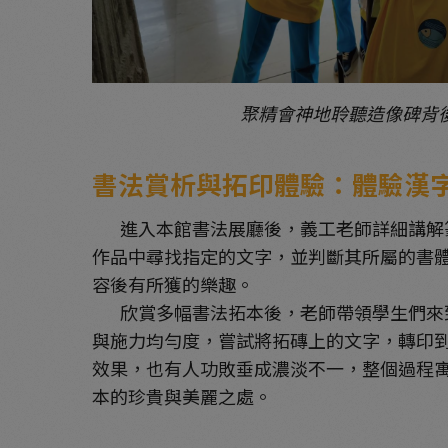
聚精會神地聆聽造像碑背
書法賞析與拓印體驗：體驗漢
進入本館書法展廳後，義工老師詳細講解篆
作品中尋找指定的文字，並判斷其所屬的書
容後有所獲的樂趣。
欣賞多幅書法拓本後，老師帶領學生們來到
與施力均勻度，嘗試將拓磚上的文字，轉印
效果，也有人功敗垂成濃淡不一，整個過程
本的珍貴與美麗之處。