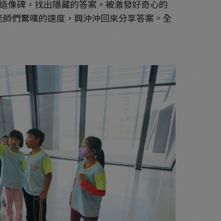
造像碑，找出隱藏的答案。被激發好奇心的
老師們驚嘆的速度，興沖沖回來分享答案。全