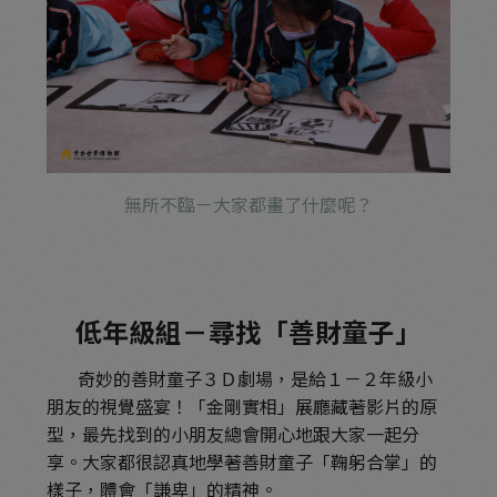
無所不臨－大家都畫了什麼呢？
低年級組－尋找「善財童子」
奇妙的善財童子３Ｄ劇場，是給１－２年級小
朋友的視覺盛宴！「金剛實相」展廳藏著影片的原
型，最先找到的小朋友總會開心地跟大家一起分
享。大家都很認真地學著善財童子「鞠躬合掌」的
樣子，體會「謙卑」的精神。