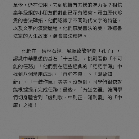
至今，仍在使用。它到底擁有怎樣的魅力呢？相信
高年級組的小朋友們對此已深有體會。藉由歷代珍
貴的書法碑拓，他們認識了不同時代文字的特征，
以及文字的演變歷程。他們感受書法的美，聆聽書
法家的人生故事，體會書法精神。
他們在「碑林石經」展廳致敬聖賢「孔子」，
認識中華思想的基石「十三經」，挑戰看似「不可
能的任務」！他們要在這些經典的「茫茫字海」中
找到八個常用成語，「自強不息」、「溫故知
新」、「一鼓作氣」等等。沒想到，同學們很快就
能根據提示完成任務！最後，「宥坐之器」讓同學
們切身體會到「虛則欹，中則正，滿則覆」的「中
庸」之道！