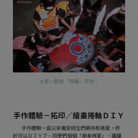
大家一起來「保護」文物！
手作體驗－拓印／繪畫捲軸ＤＩＹ
手作體驗一直以來備受師生們期待和喜愛。終
於可以ＤＩＹ了，同學們個個「摩拳擦掌」，躍躍