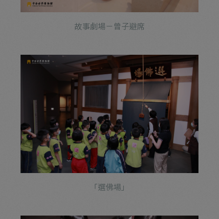
故事劇場－曾子避席
「選佛場」