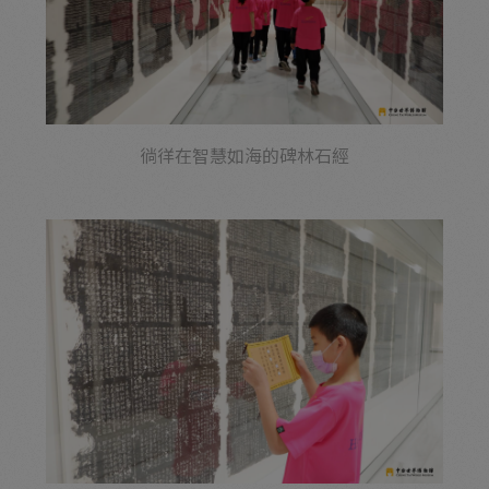
徜徉在智慧如海的碑林石經