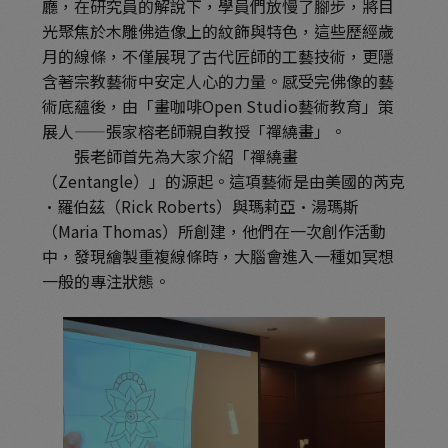
廳，在研究員的解說下，學員們放慢了腳步，將目
光聚焦於木雕佛造像上的紋飾與特色，這些歷經歲
月的線條，不僅展現了古代匠師的工藝技術，更隱
含著宗教藝術中安定人心的力量。感受完佛像的藝
術底蘊後，由「畫咖啡Open Studio藝術教育」策
展人——張家榕老師親自教授「禪繞畫」。
張老師首先為大家介紹「禪繞畫
（Zentangle）」的源起。這項藝術是由美國的芮克
·羅伯茲（Rick Roberts）與瑪莉亞·湯瑪斯
（Maria Thomas）所創建，他們在一次創作活動
中，發現繪製重複線條時，大腦會進入一種如冥想
一般的專注狀態。