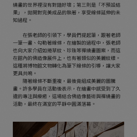
繞畫的世界裡沒有對錯好壞；第三則是「不預設結
果」，拋開對完美成品的執著，享受線條延伸的未
知過程。
在張老師的引領下，學員們提起筆，跟著老師
一筆一畫、勾勒著線條，在繪製的過程中，張老師
也向大家介紹如捲草紋、珍珠等禪繞畫圖案，而這
在館內的佛造像展件上，也有著類似的美麗紋樣。
這種將博物館文物轉化為筆下線條的引導，讓大家
更具共鳴。
隨著線條不斷重複，最後竟組成美麗的圖騰
畫。許多學員在活動後表示，在繪畫中感受到了久
違的專注與療癒，這場結合佛造像藝術與禪繞畫的
活動，最終在滿室的平靜中圓滿落幕。