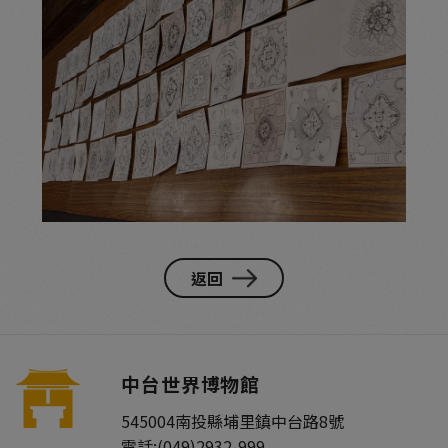
返回
中台世界博物館
545004
南投縣
埔里鎮
中台路8號
電話:
(049)2932-999