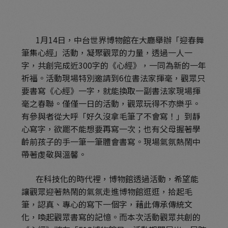
1月14日，中台世界博物館在大廳舉辦「迎春舞
筆集心經」活動，凝聚觀眾的力量，透過一人一
字，共創完成近300字的《心經》，一同為新的一年
祈福。活動現場特別邀請到6位書法家揮毫，觀眾只
要書寫《心經》一字，就能換取一副書法家現場揮
毫之春聯。僅僅一日的活動，觀眾玩得不亦樂乎。
有參與者從大呼「好久沒拿毛筆了不會寫！」到靜
心寫字，欲罷不能想要再寫一次；也有父母握著學
齡前孩子的手一筆一筆體會書寫。現場氣氛熱鬧中
帶著虔敬與溫馨。
在科技化的時代裡，博物館透過活動，希望能
讓觀眾迎著熱鬧的氣氛走進博物館逛逛，拾起毛
筆，認真、專心的寫下一個字，藉此傳承傳統文
化，喚起觀眾書寫的記憶。而本次活動觀眾共創的