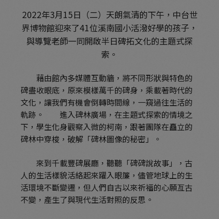
2022年3月15日（二）天朗氣清的下午，中台世
界博物館迎來了41位溪南國小活潑好學的孩子，
與導覽老師一同開啟半日碑拓文化的主題式探
索。
藉由館內多媒體互動牆，將不同形狀與特色的
碑盡收眼底，原來模樣萬千的碑身，乘載著時代的
文化，讓我們有機會倒轉時間線，一窺過往生活的
軌跡。 進入碑林廣場，在主題式探索的情境之
下，學生化身觀察入微的柯南，跟著團隊在矗立的
碑林中穿梭，破解「碑林圖像的秘密」。
來到千載豐碑展廳，聽聽「碑碑說故事」，古
人的生活樣貌活絡起來躍入眼簾，儘管地球上的生
活環境不斷變遷，但人們自古以來祈福的心願亙古
不變，產生了與現代生活對照的反思。