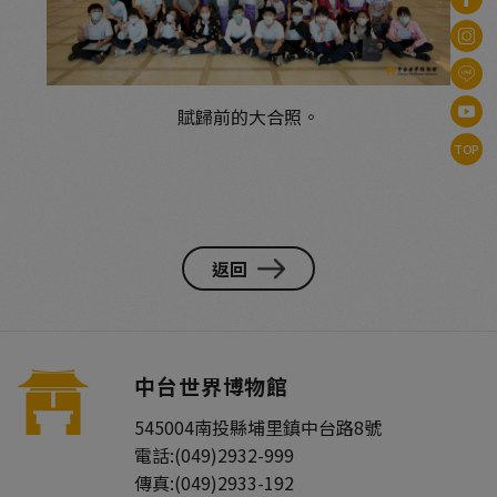
賦歸前的大合照。
TOP
返回
中台世界博物館
545004
南投縣
埔里鎮
中台路8號
電話:
(049)2932-999
傳真:
(049)2933-192