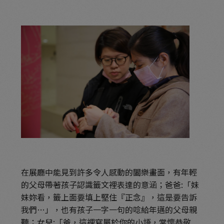
在展廳中能見到許多令人感動的闔樂畫面，有年輕
的父母帶著孩子認識籤文裡表達的意涵；爸爸:「妹
妹妳看，籤上面要填上堅住『正念』，這是要告訴
我們
…
」，也有孩子一字一句的唸給年邁的父母親
聽；女兒:「爸，這裡寫屬於你的小語，常懷恭敬