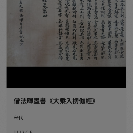
僧法暉墨書《大乘入楞伽經》
宋代
1112 C.E.