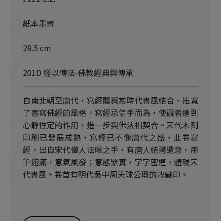
紙本墨書
28.5 cm
201D 經以傳法-佛教經典與傳承
自南北朝至唐代，寫經體與當時代書風結合，拓寬
了書寫佛經的風格。寫經忌信手而為，使觀者達到
心靜性定的作用，進一步與佛法相契合。宋代木刻
印刷已發展成熟，寫經已不像唐代之盛，此卷寫
經，出自宋代僧人法暉之手，有唐人結體遺意，用
筆飽滿，意氣風發；意態緊實，字字密連，體現宋
代書風。卷首有明代吳中周天球公瑕的收藏印。