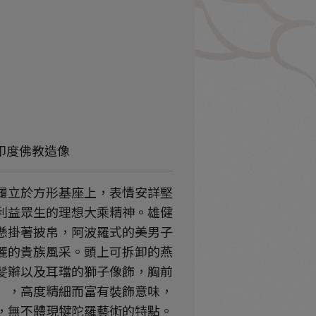
-印度佛教造像
履立於方形基座上，表情安詳堅
利益眾生的理想大乘精神。雄健
懸掛著披帛，阿波羅式的美男子
麗的貴族風采。頭上可拆卸的燕
髪辮以及耳璫的獅子像飾，胸前
」，高度精細而富有裝飾意味，
，無不體現犍陀羅藝術的特點。