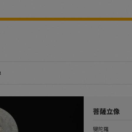
像
菩薩立像
犍陀羅