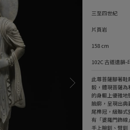
三至四世紀
片頁岩
158 cm
102C 古道遺韻
此尊菩薩腳著鞋
毅，體現菩薩為
的身軀上優雅地
臉廓，呈現出典
尾榫冠，級聯式
有「婆羅門飾線
手上腕釧、臂釧