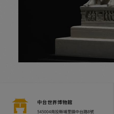
中台世界博物館
545004
南投縣
埔里鎮
中台路8號